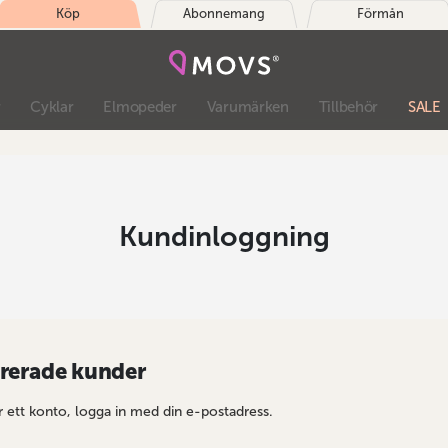
Köp
Abonnemang
Förmån
r
Cyklar
Elmopeder
Varumärken
Tillbehör
SALE
Kundinloggning
trerade kunder
 ett konto, logga in med din e-postadress.