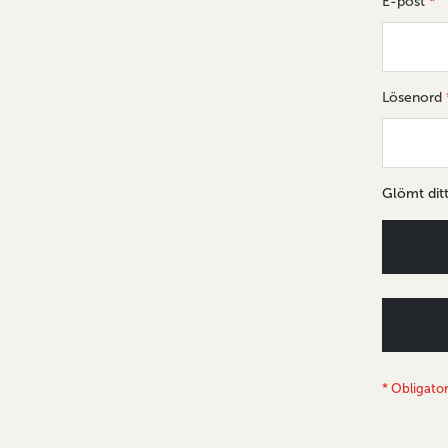
E-post
Lösenord
Glömt dit