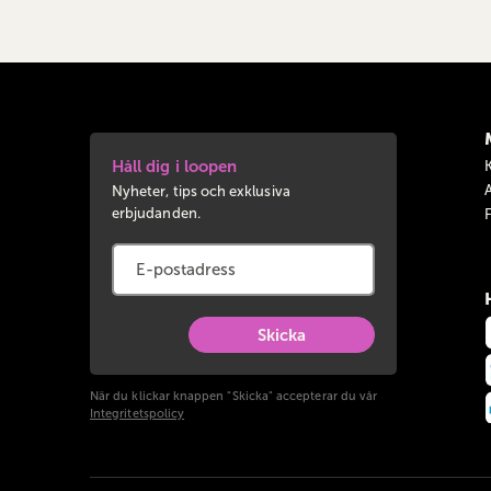
Håll dig i loopen
Nyheter, tips och exklusiva
erbjudanden.
Skicka
När du klickar knappen "Skicka" accepterar du vår
Integritetspolicy