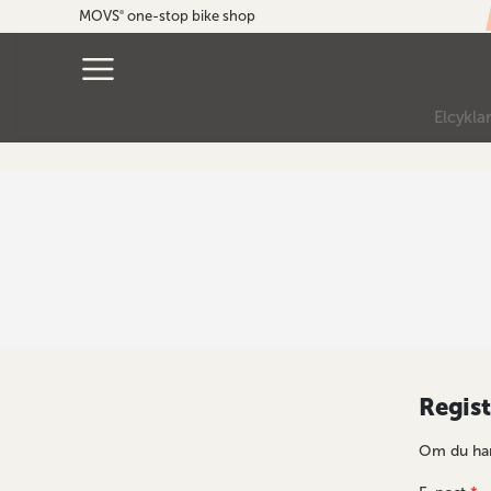
MOVS
one-stop bike shop
®
Elcykla
Regis
Om du har