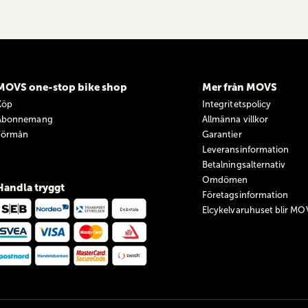
MOVS one-stop bike shop
Mer från MOVS
Köp
Integritetspolicy
Abonnemang
Allmänna villkor
Förmån
Garantier
Leveransinformation
Betalningsalternativ
Omdömen
Handla tryggt
Företagsinformation
Elcykelvaruhuset blir MO