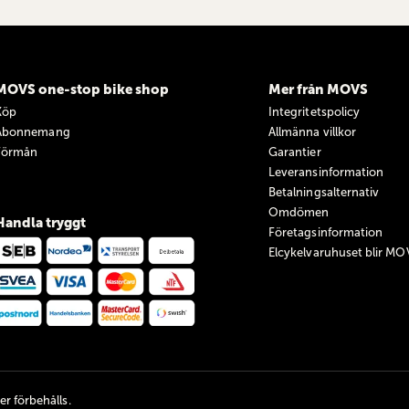
MOVS one-stop bike shop
Mer från MOVS
Köp
Integritetspolicy
Abonnemang
Allmänna villkor
Förmån
Garantier
Leveransinformation
Betalningsalternativ
Omdömen
Handla tryggt
Företagsinformation
Elcykelvaruhuset blir MO
r förbehålls.