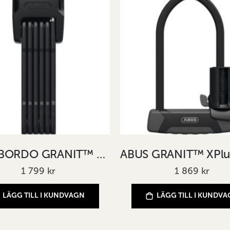
ABUS BORDO GRANIT™ XPlus™ 6500K/90 black SH
1 799 kr
1 869 kr
LÄGG TILL I KUNDVAGN
LÄGG TILL I KUNDV