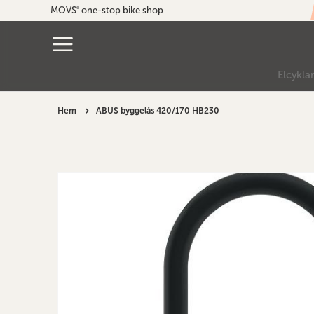
MOVS
one-stop bike shop
®
Elcykla
Hem
ABUS byggelås 420/170 HB230
Hoppa
till
slutet
av
bildgalleriet