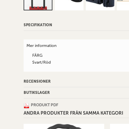
Hoppa
till
SPECIFIKATION
början
av
bildgalleriet
Mer information
FÄRG
Svart/Röd
RECENSIONER
BUTIKSLAGER
PRODUKT PDF
ANDRA PRODUKTER FRÅN SAMMA KATEGORI