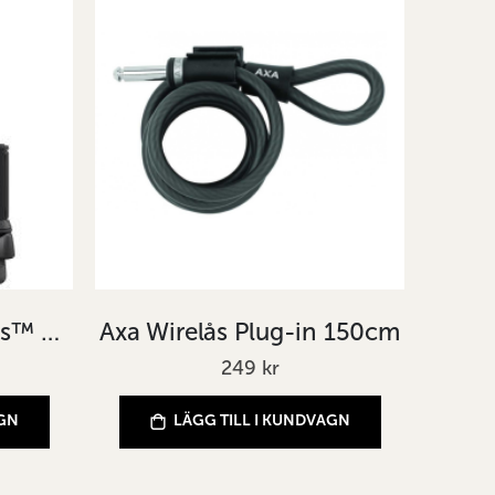
ABUS GRANIT™ XPlus™ 540/160HB230 + SH B
Axa Wirelås Plug-in 150cm
249 kr
AGN
LÄGG TILL I KUNDVAGN