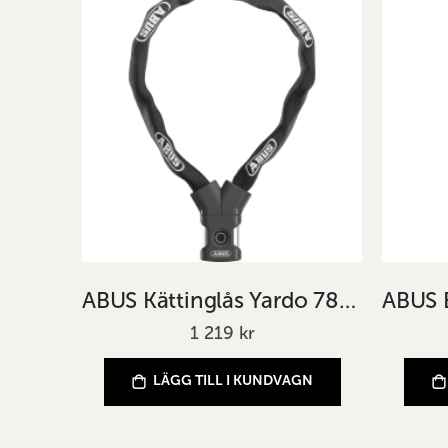
ABUS Kättinglås Yardo 7807F 7807F/85 BK
1 219 kr
LÄGG TILL I KUNDVAGN