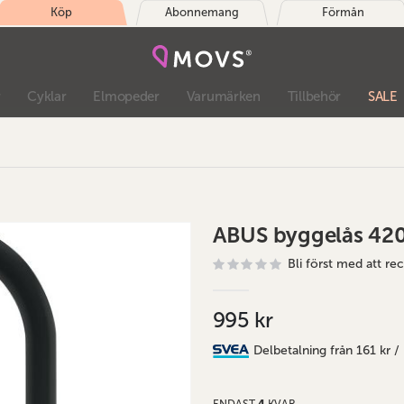
Köp
Abonnemang
Förmån
r
Cyklar
Elmopeder
Varumärken
Tillbehör
SALE
ABUS byggelås 42
Bli först med att r
995 kr
Delbetalning från
161 kr
/
ENDAST
4
KVAR