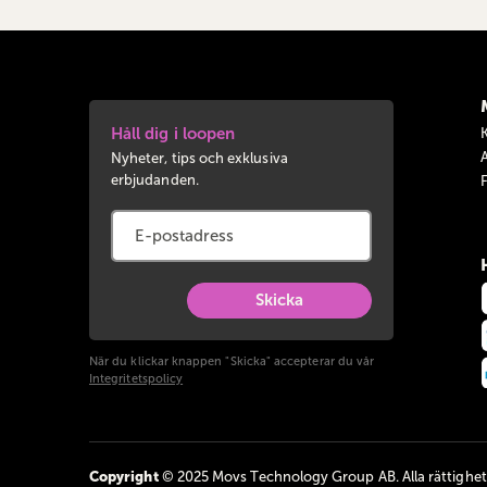
Håll dig i loopen
Nyheter, tips och exklusiva
erbjudanden.
Skicka
När du klickar knappen "Skicka" accepterar du vår
Integritetspolicy
Copyright
© 2025 Movs Technology Group AB. Alla rättighete