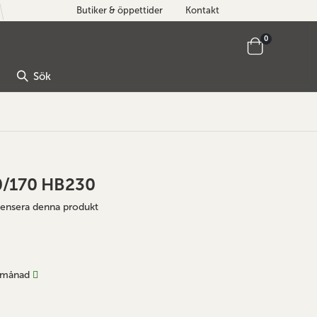
Butiker & öppettider
Kontakt
artiklar
0
Cart
Sök
0/170 HB230
ecensera denna produkt
 månad