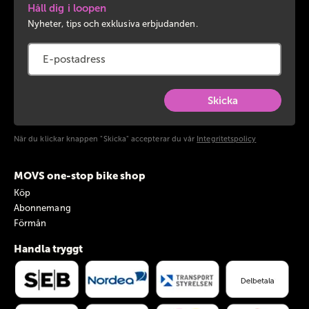
Håll dig i loopen
Nyheter, tips och exklusiva erbjudanden.
Skicka
När du klickar knappen "Skicka" accepterar du vår
Integritetspolicy
MOVS one-stop bike shop
Köp
Abonnemang
Förmån
Handla tryggt