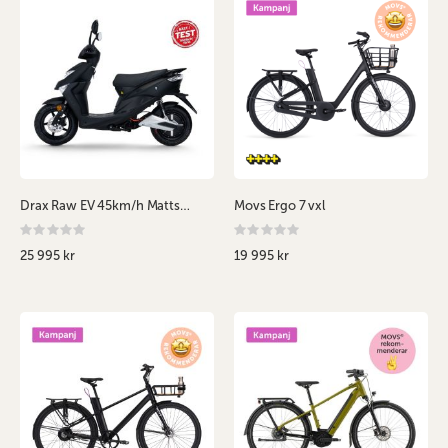
Drax Raw EV 45km/h Mattsvart
Movs Ergo 7 vxl
Rating:
Rating:
0%
0%
25 995 kr
19 995 kr