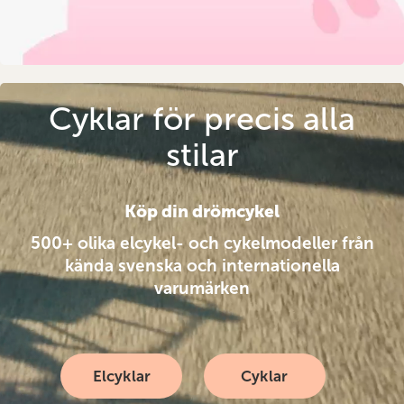
Cyklar för precis alla
stilar
Köp din drömcykel
500+ olika elcykel- och cykelmodeller från
kända svenska och internationella
varumärken
Elcyklar
Cyklar