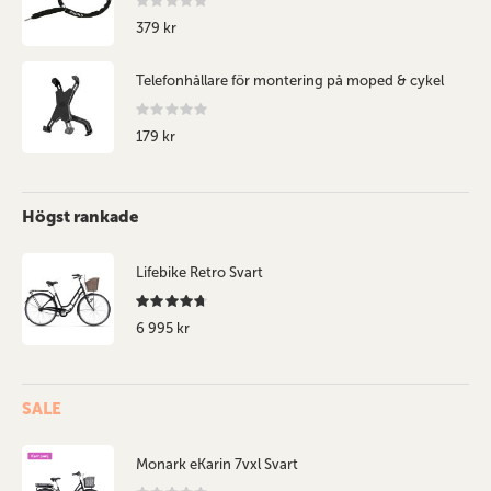
0%
379 kr
Telefonhållare för montering på moped & cykel
Rating:
0%
179 kr
Högst rankade
Lifebike Retro Svart
Recensera:
94%
6 995 kr
SALE
Monark eKarin 7vxl Svart