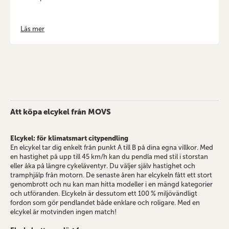
Läs mer
Att köpa elcykel från MOVS
Elcykel: för klimatsmart citypendling
En elcykel tar dig enkelt från punkt A till B på dina egna villkor. Med
en hastighet på upp till 45 km/h kan du pendla med stil i storstan
eller åka på längre cykeläventyr. Du väljer själv hastighet och
tramphjälp från motorn. De senaste åren har elcykeln fått ett stort
genombrott och nu kan man hitta modeller i en mängd kategorier
och utföranden. Elcykeln är dessutom ett 100 % miljövändligt
fordon som gör pendlandet både enklare och roligare. Med en
elcykel är motvinden ingen match!