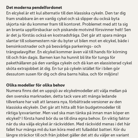
Det moderna pendelfordonet
En elcykel är ett kul alternativ till den klassiska cykeln. Den tar dig
fram snabbare än en vanlig cykel och så slipper du också byta
skjorta när du kommer fram till kontoret. Problemet med att ta sig
an branta uppförsbackar och piskande motvind försvinner helt! Sen
är det ju förstås också en kostnadsfråga. Det går att spara många
slantar till solsemestern när du byter ut bilen mot en elcykel, både i
bensinkostnader och på besvärliga parkerings- och
trängselavgifter. En elcykel kommer även väl till hands för körning
till och från dagis. Barnen kan ha hunnit bli lite för tunga för
pakethållaren på den vanliga cykeln och då kan en elassisterad cykel
sköta extrajobbet åt dig. En tur på cykeln istället för i bilen gör
dessutom susen för dig och dina barns hälsa, och för miljöns!
Olika modeller för olika behov
Numera finns det en uppsjö av elcykelmodeller att välja mellan på
den svenska marknaden, detta tack vare att många ledande
tillverkare har valt att lansera nya, förbättrade versioner av den
klassiska elcykeln. Det går att hitta allt från budgetmodeller till
riktiga lyxvarianter. Men vad ska man tänka på innan man köper en
elcykel? I första hand bör du se till dina egna behov. En viktig faktor
när du ska välja elcykel är räckvidden. Med räckvidd menas i det här
fallet hur många mil du kan köra med ett fulladdat batteri. Kör du
längre sträckor till och från jobbet gäller det att du väljer en variant