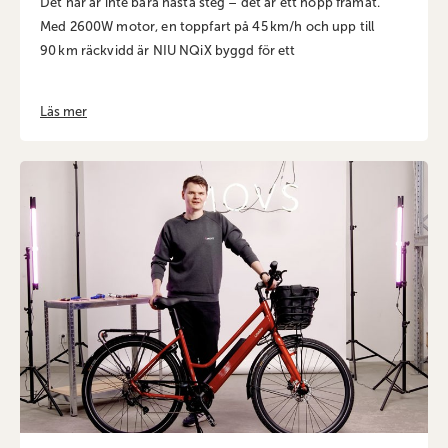
Det här är inte bara nästa steg – det är ett hopp framåt.
Med 2600W motor, en toppfart på 45 km/h och upp till
90 km räckvidd är NIU NQiX byggd för ett
Läs mer