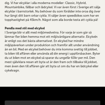
dig. Vi har elcyklar i alla moderna modeller: Classic, Hybrid,
Mountainbike, fällbar och lådcykel. Vi var även först i Sverige att sälja
elcyklar i barnstorlek. Nu behöver du som förälder inte oroa dig över
hur långt ditt barn orkar cykla. Vi säljer även speedbikes som har en
topphastighet på 45km/h. Något som alla borde testa att cykla på!
Pendla med stil med elcykel
I Sverige blir vi allt med miljömedvetna. För varje år som går så
lämnar fler bilen hemma mot ett miljövänligare alternativ. Elcykeln
är enligt oss det bästa alternativet. En elcykel har mindre
miljöpåverkan under produktion och framför allt under användning
än en bil. Med en elcykel behöver du inte komma svettig till jobbet,
ta bilen till affären eller använda all din energi i uppförsbacken. Byter
du ut bilen mot en elcykel så sparar du ungefär 60kr per mil. Den
mest självklara resan att byta ut är den fram och tillbaka till jobbet,
men även den till affären går att byta ut om du har en lådcykel eller
cykelvagn.