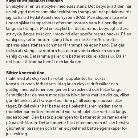
Elcykel: ett populärt fenomen
En elcykel är en trampcykel med elassistans. Det betyder att den har
en inbyggd motor som ökar cyklistens trampkraft när pedalerna rör
sig, så kallad Pedal Assistance System (PAS). Man slipper alltså inte
undan själva tramparbetet eftersom motorn bara hjälper dig så
länge du trampar. Med en elcykel blir det däremot betydligt lättare
att cykla längre sträckor, i motvind eller uppför branta backar. På en
vanlig elcykel är motorn igång tills man når 25 km/h, därefter
spärras elassistansen och man får trampa på egen hand. Det går
också att stänga av motorn helt och använda elcykeln som en
vanlig cykel. Detsamma gäller om batteriet skulle laddas ur. Då är
det bara att trampa hemåt och ladda om.
Bättre konstruktion
I takt med att elcykeln har ökat i popularitet har också
konstruktionen förbättrats. Idag är en elcykel driftssäker och
pålitlig, med batterier som ger en bra räckvidd och håller länge.
Samtidigt har de nyare modellerna blivit ännu mer lättviktiga, vilket
gör det enkelt att transportera dom på till exempel bussen eller
tåget. En del cyklar har batteriet på pakethållaren medan andra
modeller har motorn monterad vid framhjulet eller vertikalt längs
sadelstolpen. Den bästa placeringen för batteriet är på ramen eller
på pakethållaren. Detta fungerar bäst eftersom man då kan behålla
geometrin på ramen och får en elcykel med bättre egenskaper för
just cykling.