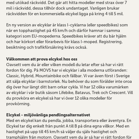
med utökad räckvidd. Det går att hitta modeller med strax över 7
mil i räckvidd, dessa tillhör dock undantaget. Vanligen brukar
räckvidden för en kommersiella elcykel ligga på kring 4 till 5 mil.
En ny version av elcyklar är klass I-cyklarna (eller speedbikes) som
når en topphastighet på 45 km/h och därför hamnar i samma
kategori som EU-mopederna. Speedbikes kräver att du bär hjälm
och har körkort eller förarbevis för klass I-moped. Registrering,
besiktning och trafikförsäkring krävs också.
Välkommen att prova elcykel hos oss
Oavsett vem du är eller vilken modell du letar efter så har vi rätt
fordon för dig. På MOVS har vi elcyklar i alla moderna utföranden:
Classic, Hybrid, Mountainbike och fällbar. Vi var även först i Sverige
att sälja elcyklar i barnstorlek. Nu behöver du som förälder inte oroa
dig över hur långt ditt barn orkar cykla. Vi har 12 olika varumärken
av elcyklar i vår butik såsom Lifebike, Batavus, Trek och Crescent. Vill
du provköra en elcykel så har vi över 12 olika modeller för
provkörning.
Elcykel - miljövänliga pendlingsalternativet
Med en elcykel kan du pendla, jobba, transportera eller äventyra. En
Elcykel tar dig enkelt från punkt A till B på dina egna villkor. Med en
hastighet på upp till 45 km/h så väljer du själv hastighet och
tramphjälm från motorn. Oavsett vem du är så har vi rätt fordon för