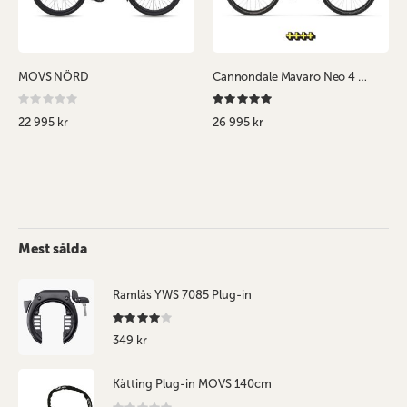
MOVS NÖRD
Cannondale Mavaro Neo 4 Grön
Rating:
Recensera:
0%
100%
22 995 kr
26 995 kr
Mest sålda
Ramlås YWS 7085 Plug-in
Recensera:
80%
349 kr
Kätting Plug-in MOVS 140cm
Rating: