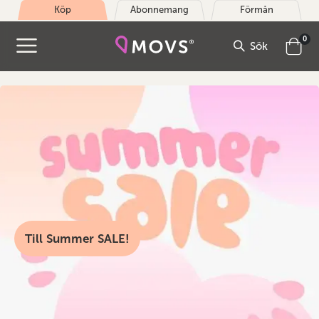
Köp
Abonnemang
Förmån
arti
0
Sök
Cart
Till Summer SALE!