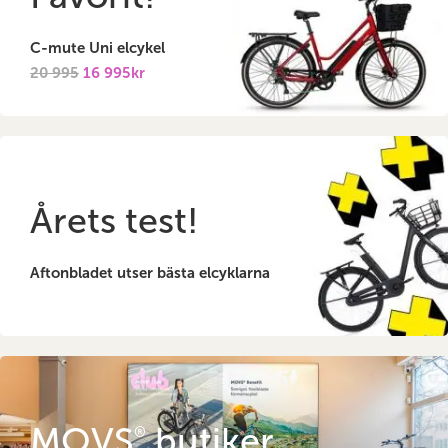
C-mute Uni elcykel
20 995
16 995kr
Årets test!
Aftonbladet utser bästa elcyklarna
MOVS
butiker
®