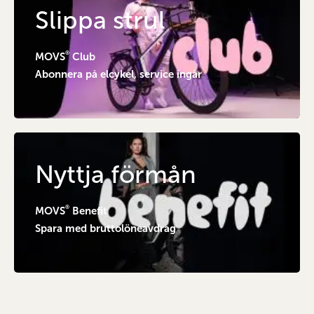
Slippa strul
®
MOVS
Club
Abonnera på elcykel, service ingår
Nyttja förmån
®
MOVS
Benefit
Spara med bruttolöneavdrag