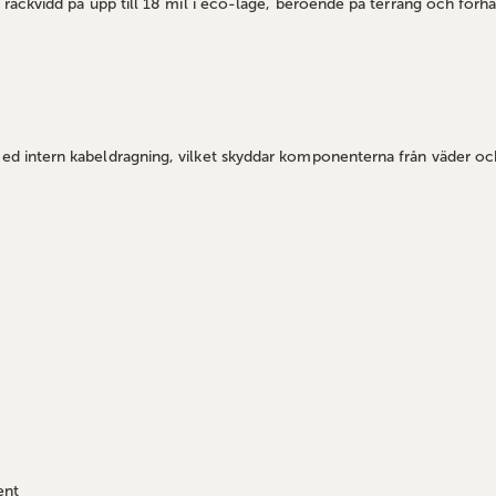
ckvidd på upp till 18 mil i eco-läge, beroende på terräng och förhåll
 intern kabeldragning, vilket skyddar komponenterna från väder och
ent