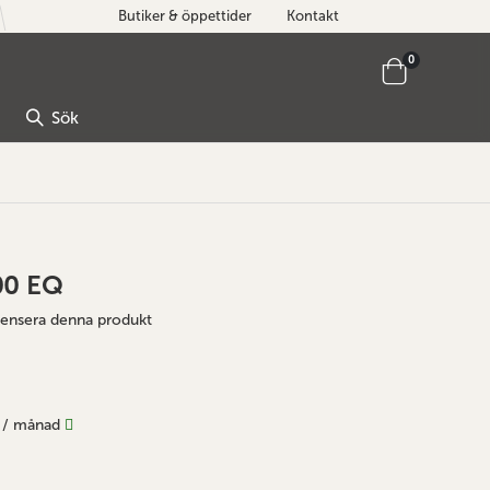
Butiker & öppettider
Kontakt
artiklar
0
Cart
Sök
00 EQ
ecensera denna produkt
/ månad