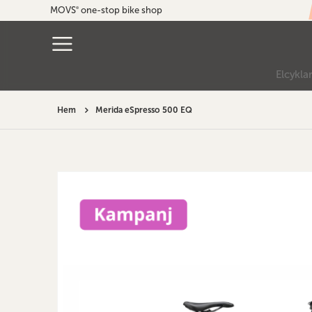
MOVS
one-stop bike shop
®
Elcykla
Hem
Merida eSpresso 500 EQ
Hoppa
till
slutet
av
bildgalleriet