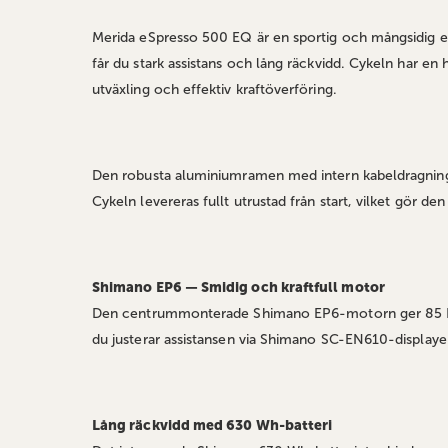
Merida eSpresso 500 EQ är en sportig och mångsidig
får du stark assistans och lång räckvidd. Cykeln har 
utväxling och effektiv kraftöverföring.
Den robusta aluminiumramen med intern kabeldragning
Cykeln levereras fullt utrustad från start, vilket gör de
Shimano EP6 — Smidig och kraftfull motor
Den centrummonterade Shimano EP6-motorn ger 85 Nm i 
du justerar assistansen via Shimano SC-EN610-displaye
Lång räckvidd med 630 Wh-batteri