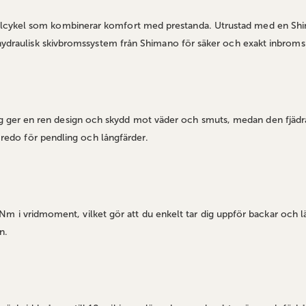
 elcykel som kombinerar komfort med prestanda. Utrustad med en S
en hydraulisk skivbromssystem från Shimano för säker och exakt inbro
 ger en ren design och skydd mot väder och smuts, medan den fjädr
n redo för pendling och långfärder.
vridmoment, vilket gör att du enkelt tar dig uppför backar och lä
n.