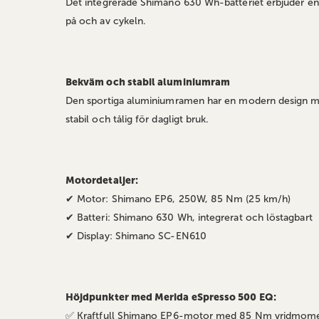
Det integrerade Shimano 630 Wh-batteriet erbjuder en rä
på och av cykeln.
Bekväm och stabil aluminiumram
Den sportiga aluminiumramen har en modern design med
stabil och tålig för dagligt bruk.
Motordetaljer:
✔ Motor: Shimano EP6, 250W, 85 Nm (25 km/h)
✔ Batteri: Shimano 630 Wh, integrerat och löstagbart
✔ Display: Shimano SC-EN610
Höjdpunkter med Merida eSpresso 500 EQ:
✅ Kraftfull Shimano EP6-motor med 85 Nm vridmom