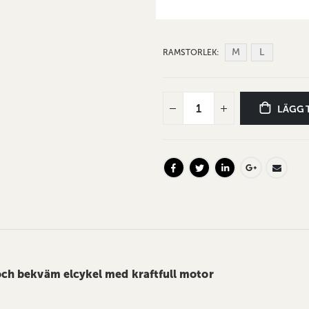
M
L
RAMSTORLEK
LÄGG 
och bekväm elcykel med kraftfull motor