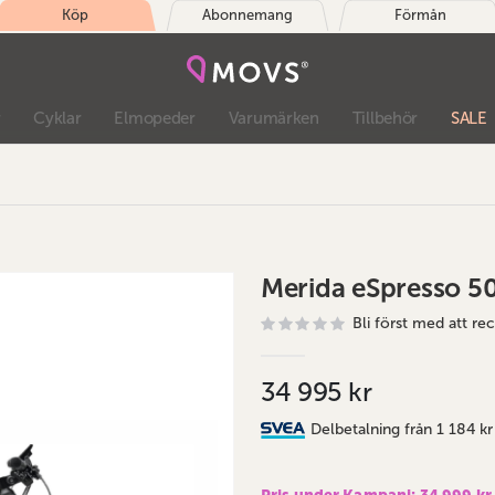
Köp
Abonnemang
Förmån
r
Cyklar
Elmopeder
Varumärken
Tillbehör
SALE
Merida eSpresso 5
Bli först med att r
34 995 kr
Delbetalning från
1 184 kr