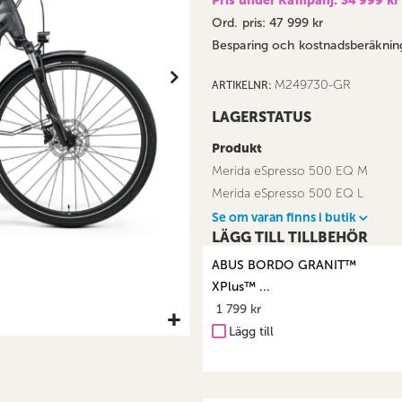
Pris under Kampanj: 34 999 kr
Ord. pris: 47 999 kr
Besparing och kostnadsberäkning
M249730-GR
ARTIKELNR
LAGERSTATUS
Produkt
Merida eSpresso 500 EQ M
Merida eSpresso 500 EQ L
Se om varan finns i butik
LÄGG TILL TILLBEHÖR
ABUS BORDO GRANIT™
XPlus™ ...
1 799 kr
Lägg till