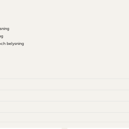
sning
ng
och belysning