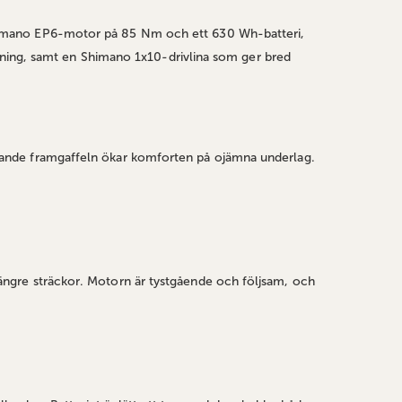
himano EP6-motor på 85 Nm och ett 630 Wh-batteri,
msning, samt en Shimano 1x10-drivlina som ger bred
ande framgaffeln ökar komforten på ojämna underlag.
ngre sträckor. Motorn är tystgående och följsam, och