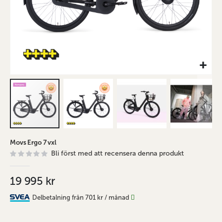
Hoppa
Movs Ergo 7 vxl
till
Bli först med att recensera denna produkt
början
av
bildgalleriet
19 995 kr
Delbetalning från
701 kr
/ månad