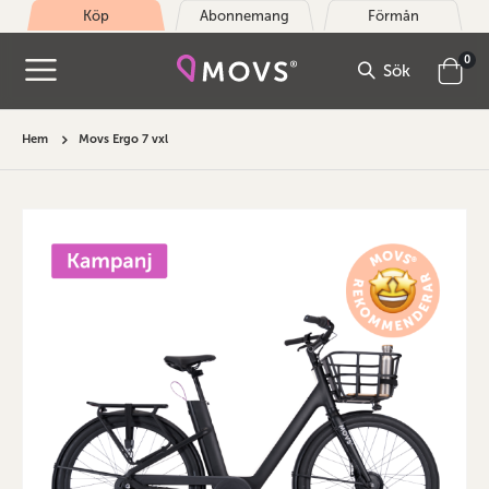
Köp
Abonnemang
Förmån
arti
0
Sök
Cart
Hem
Movs Ergo 7 vxl
Hoppa
till
slutet
av
bildgalleriet