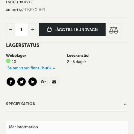
ENDAST
10
KVAR
LBP30009
ARTIKELNR
LÄGG TILL I KUNDVAGN
LAGERSTATUS
Webblager
Leveranstid
10
2 - 5 dagar
Se om varan finns i butik
SPECIFIKATION
Mer information