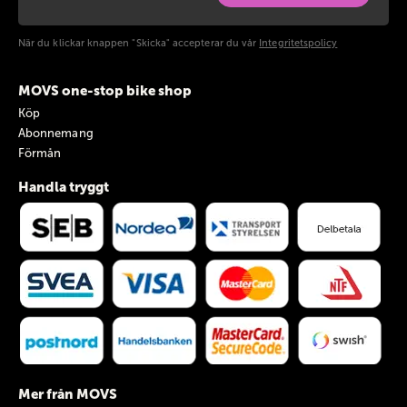
När du klickar knappen "Skicka" accepterar du vår
Integritetspolicy
MOVS one-stop bike shop
Köp
Abonnemang
Förmån
Handla tryggt
Mer från MOVS