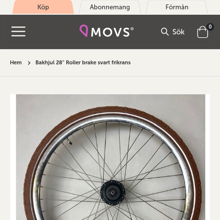
Köp
Abonnemang
Förmån
arti
0
Sök
Cart
Hem
Bakhjul 28" Roller brake svart frikrans
Hoppa
till
slutet
av
bildgalleriet