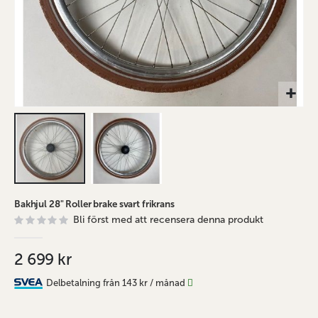
Hoppa
Bakhjul 28" Roller brake svart frikrans
till
Bli först med att recensera denna produkt
början
av
bildgalleriet
2 699 kr
Delbetalning från
143 kr
/ månad