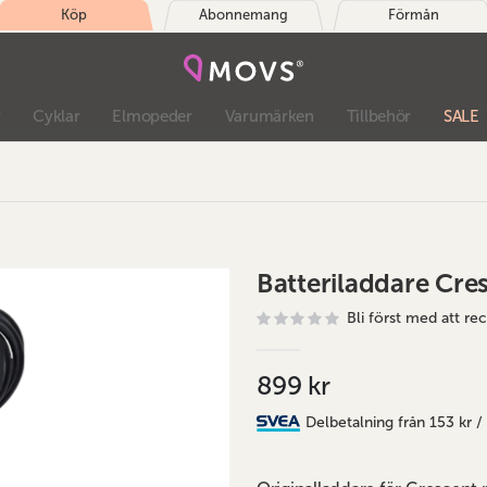
Köp
Abonnemang
Förmån
r
Cyklar
Elmopeder
Varumärken
Tillbehör
SALE
Batteriladdare Cr
Bli först med att r
899 kr
Delbetalning från
153 kr
/