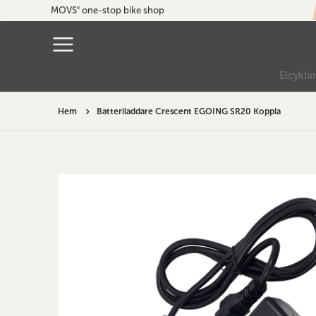
MOVS
one-stop bike shop
®
Elcykla
Hem
Batteriladdare Crescent EGOING SR20 Koppla
Hoppa
till
slutet
av
bildgalleriet