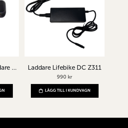
SHIMANO Batteriladdare EC-6002 2A
Laddare Lifebike DC Z311
990 kr
AGN
LÄGG TILL I KUNDVAGN