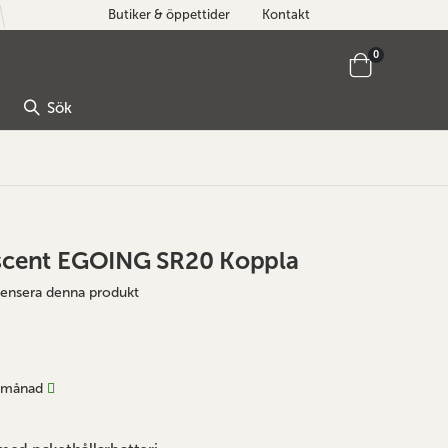
Butiker & öppettider
Kontakt
artiklar
0
Cart
Sök
escent EGOING SR20 Koppla
ecensera denna produkt
 månad