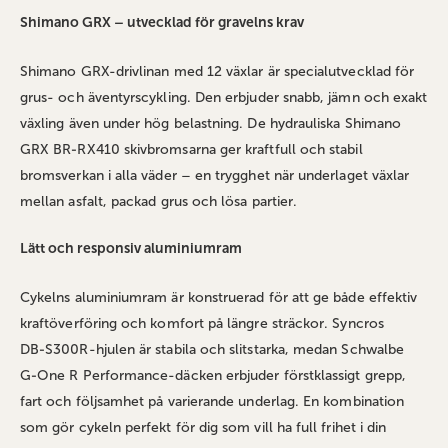
Shimano GRX – utvecklad för gravelns krav
Shimano GRX-drivlinan med 12 växlar är specialutvecklad för
grus- och äventyrscykling. Den erbjuder snabb, jämn och exakt
växling även under hög belastning. De hydrauliska Shimano
GRX BR‑RX410 skivbromsarna ger kraftfull och stabil
bromsverkan i alla väder – en trygghet när underlaget växlar
mellan asfalt, packad grus och lösa partier.
Lätt och responsiv aluminiumram
Cykelns aluminiumram är konstruerad för att ge både effektiv
kraftöverföring och komfort på längre sträckor. Syncros
DB‑S300R-hjulen är stabila och slitstarka, medan Schwalbe
G‑One R Performance-däcken erbjuder förstklassigt grepp,
fart och följsamhet på varierande underlag. En kombination
som gör cykeln perfekt för dig som vill ha full frihet i din