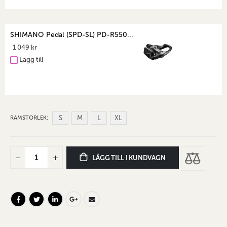
SHIMANO Pedal (SPD-SL) PD-R550...
1 049 kr
Lägg till
S
M
L
XL
RAMSTORLEK
LÄGG TILL I KUNDVAGN