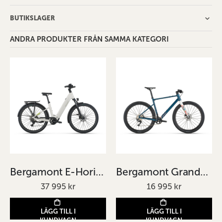
BUTIKSLAGER
ANDRA PRODUKTER FRÅN SAMMA KATEGORI
Bergamont E-Horizon Sport 30 Wave bruten vit/äggskalsvit
Bergamont Grandurance FB 20 djupblå/urbanblå
37 995 kr
16 995 kr
LÄGG TILL I
LÄGG TILL I
KUNDVAGN
KUNDVAGN