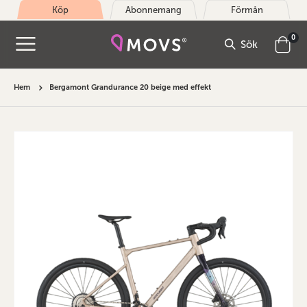
Köp
Abonnemang
Förmån
arti
0
Sök
Cart
Hem
Bergamont Grandurance 20 beige med effekt
Hoppa
till
slutet
av
bildgalleriet