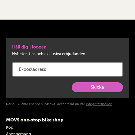
Håll dig i loopen
Nyheter, tips och exklusiva erbjudanden.
Skicka
När du klickar knappen "Skicka" accepterar du vår
Integritetspolicy
MOVS one-stop bike shop
Köp
Abonnemang