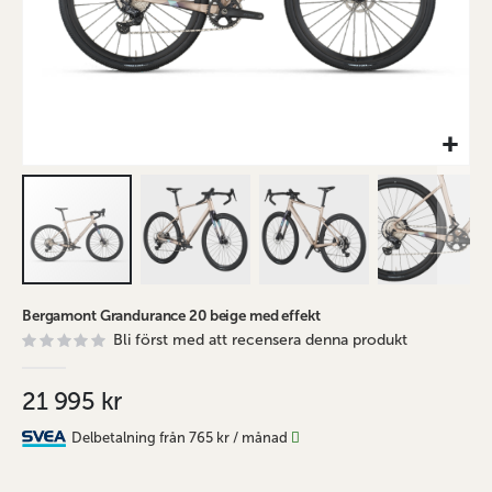
Hoppa
Bergamont Grandurance 20 beige med effekt
till
Bli först med att recensera denna produkt
början
av
bildgalleriet
21 995 kr
Delbetalning från
765 kr
/ månad