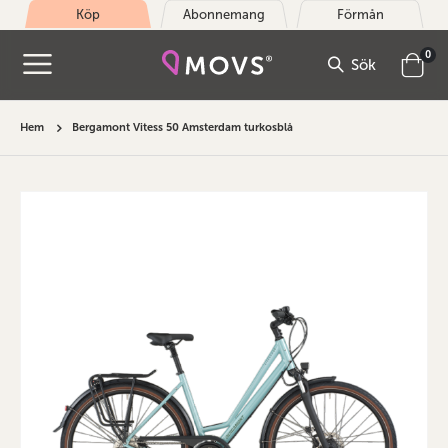
Köp
Abonnemang
Förmån
arti
0
Sök
Cart
Hem
Bergamont Vitess 50 Amsterdam turkosblå
Hoppa
till
slutet
av
bildgalleriet