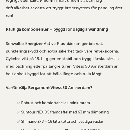
regnigt eller kallt. Med minimalt underhåll och hög
driftsäkerhet är detta ett tryggt bromssystem för pendling året
runt.
Pålitliga komponenter – byggd för daglig användning
Schwalbe Energizer Active Plus-däcken ger bra rull,
punkteringsskydd och extra säkerhet tack vare reflexsidorna.
Cykelns vikt på 19,1 kg ger en stabil och trygg känsla, särskilt
med packning eller på längre turer. Vitess 50 Amsterdam är
helt enkelt byggd för att hålla länge och rulla långt.
Varför välja Bergamont Vitess 50 Amsterdam?
✅ Robust och komfortabel aluminiumram
✅ Suntour NEX DS framgaffel med 63 mm dämpning
✅ Shimano 2x8 – 16 lättskötta och pålitliga växlar