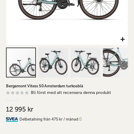
Hoppa
Bergamont Vitess 50 Amsterdam turkosblå
till
Bli först med att recensera denna produkt
början
av
bildgalleriet
12 995 kr
Delbetalning från
475 kr
/ månad