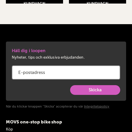
KUNDVAGN
KUNDVAGN
Håll dig i loopen
Nyheter, tips och exklusiva erbjudanden.
Skicka
När du klickar knappen "Skicka" accepterar du vår
Integritetspolicy
MOVS one-stop bike shop
Köp