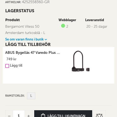
4252558360-GR
ARTIKELNR
LAGERSTATUS
Produkt
Webblager
Leveranstid
Bergamont Vitess 50
2
20 - 25 dagar
Amsterdam turkosblå - L
Se om varan finns i butik
LÄGG TILL TILLBEHÖR
ABUS Bygellås 47 Varedo Plus ...
749 kr
Lägg till
L
RAMSTORLEK
LÄGG TILL I KUNDVAGN