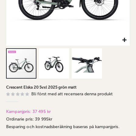
Hoppa
Crescent Elska 20 5vxl 2025 grön matt
till
Bli först med att recensera denna produkt
början
av
bildgalleriet
Kampanjpris: 37 495 kr
Ordinarie pris: 39 995kr
Besparing och kostnadsberäkning baseras på kampanjpris.