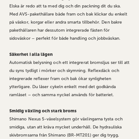
Elska är redo att ta med dig och din packning dit du ska.
Med AVS-pakethållare både fram och bak klickar du enkelt
på väskor, korgar eller andra smarta tillbehör. Den bakre
pakethållaren har dessutom integrerade fästen för
sidoväskor – perfekt för både handling och jobbväskan.
Säkerhet i alla lägen
Automatisk belysning och ett integrerat bromsljus ser till att
du syns tydligt i mörker och skymning. Reflexdäck och
integrerade reflexer fram och bak ökar synligheten
ytterligare. Du låser cykeln enkelt med det godkända
ramlåset – och samma nyckel används för batteriet.
Smidig växling och stark broms
Shimano Nexus 5-växelsystem gör växlingarna tysta och
smidiga, utan att kräva mycket underhåll. De hydrauliska
skivbromsarna från Shimano (BR-MT201) ger dig trygg,