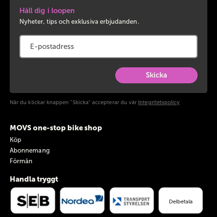
Håll dig i loopen
Nyheter, tips och exklusiva erbjudanden.
Skicka
När du klickar knappen "Skicka" accepterar du vår
Integritetspolicy
MOVS one-stop bike shop
Köp
Abonnemang
Förmån
Handla tryggt