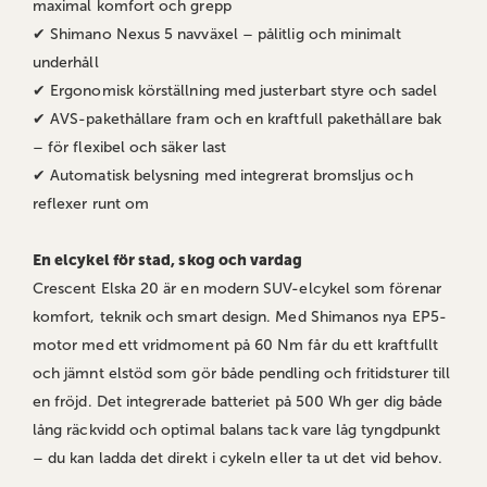
maximal komfort och grepp
✔ Shimano Nexus 5 navväxel – pålitlig och minimalt
underhåll
✔ Ergonomisk körställning med justerbart styre och sadel
✔ AVS-pakethållare fram och en kraftfull pakethållare bak
– för flexibel och säker last
✔ Automatisk belysning med integrerat bromsljus och
reflexer runt om
En elcykel för stad, skog och vardag
Crescent Elska 20 är en modern SUV-elcykel som förenar
komfort, teknik och smart design. Med Shimanos nya EP5-
motor med ett vridmoment på 60 Nm får du ett kraftfullt
och jämnt elstöd som gör både pendling och fritidsturer till
en fröjd. Det integrerade batteriet på 500 Wh ger dig både
lång räckvidd och optimal balans tack vare låg tyngdpunkt
– du kan ladda det direkt i cykeln eller ta ut det vid behov.