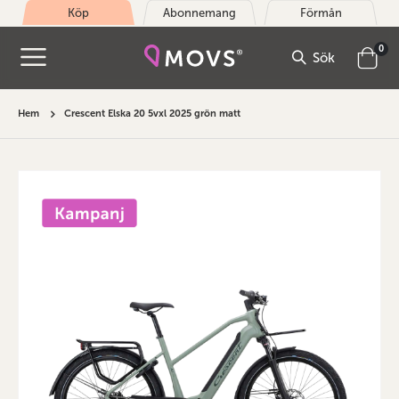
Köp
Abonnemang
Förmån
arti
0
Sök
Cart
Hem
Crescent Elska 20 5vxl 2025 grön matt
Hoppa
till
slutet
av
bildgalleriet