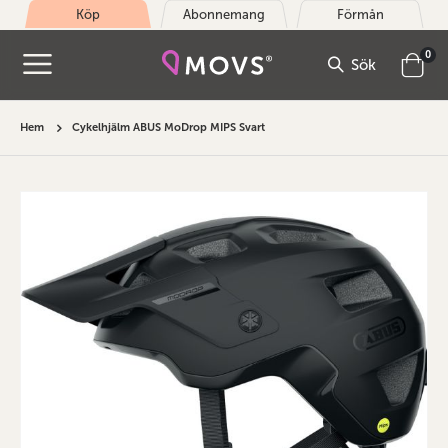
Köp
Abonnemang
Förmån
arti
0
Sök
Cart
Hem
Cykelhjälm ABUS MoDrop MIPS Svart
Hoppa
till
slutet
av
bildgalleriet