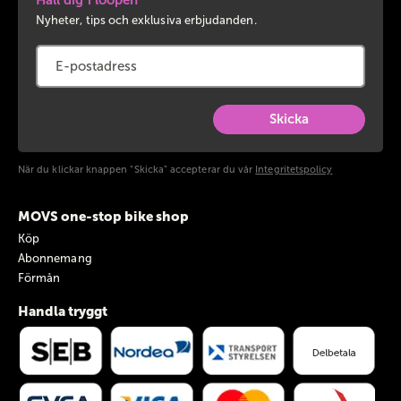
Nyheter, tips och exklusiva erbjudanden.
Skicka
När du klickar knappen "Skicka" accepterar du vår
Integritetspolicy
MOVS one-stop bike shop
Köp
Abonnemang
Förmån
Handla tryggt