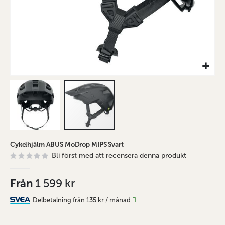
Hoppa
Cykelhjälm ABUS MoDrop MIPS Svart
till
Bli först med att recensera denna produkt
början
av
bildgalleriet
Från
1 599 kr
Delbetalning från
135 kr
/ månad