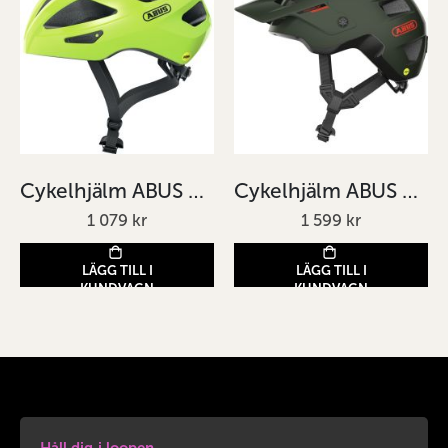
Cykelhjälm ABUS Macator MIPS Gul
Cykelhjälm ABUS MoDrop MIPS Grön
1 079 kr
1 599 kr
LÄGG TILL I
LÄGG TILL I
KUNDVAGN
KUNDVAGN
Håll dig i loopen