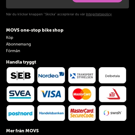
När du klickar knappen "Skicka" accepterar du vår
Integritetspolicy
MOVS one-stop bike shop
Köp
Abonnemang
Förmån
Handla tryggt
Mer från MOVS