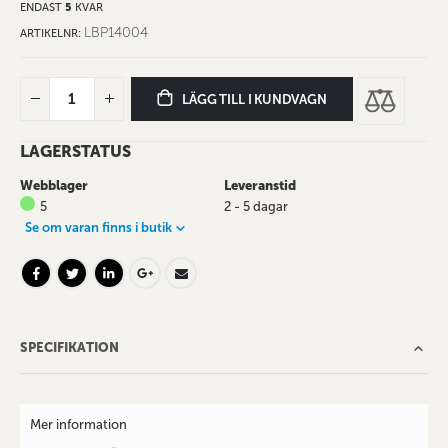
ENDAST
5
KVAR
LBP14004
ARTIKELNR
LÄGG TILL I KUNDVAGN
LAGERSTATUS
Webblager
Leveranstid
5
2 - 5 dagar
Se om varan finns i butik
SPECIFIKATION
Mer information