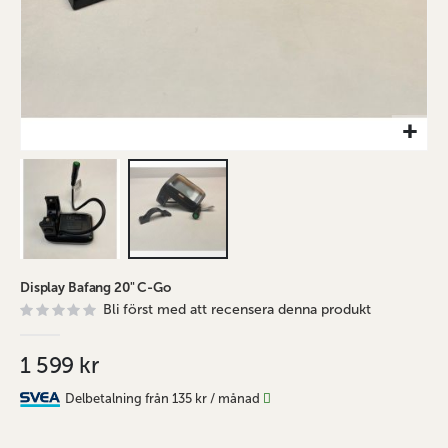
Hoppa
Display Bafang 20" C-Go
till
Bli först med att recensera denna produkt
början
av
bildgalleriet
1 599 kr
Delbetalning från
135 kr
/ månad