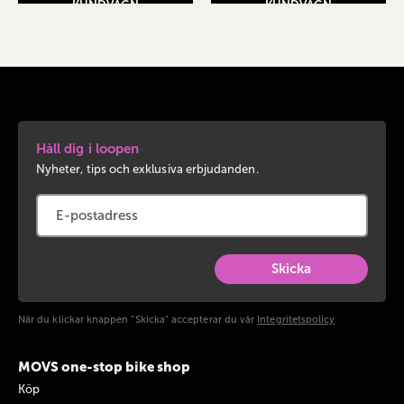
KUNDVAGN
KUNDVAGN
Håll dig i loopen
Nyheter, tips och exklusiva erbjudanden.
Skicka
När du klickar knappen "Skicka" accepterar du vår
Integritetspolicy
MOVS one-stop bike shop
Köp