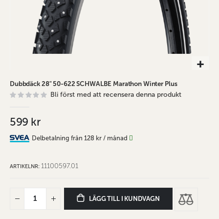
Hoppa
Dubbdäck 28" 50-622 SCHWALBE Marathon Winter Plus
till
Bli först med att recensera denna produkt
början
av
bildgalleriet
599 kr
Delbetalning från
128 kr
/ månad
11100597.01
ARTIKELNR
LÄGG TILL I KUNDVAGN