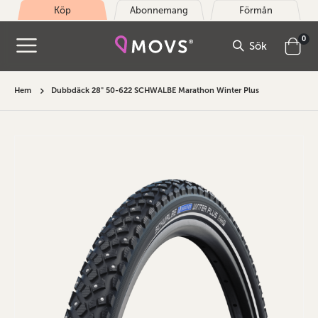
Köp
Abonnemang
Förmån
arti
0
Sök
Cart
Hem
Dubbdäck 28" 50-622 SCHWALBE Marathon Winter Plus
Hoppa
till
slutet
av
bildgalleriet