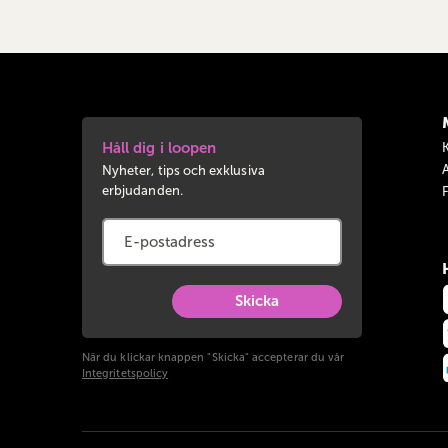
Håll dig i loopen
Nyheter, tips och exklusiva
erbjudanden.
Skicka
När du klickar knappen "Skicka" accepterar du vår
Integritetspolicy