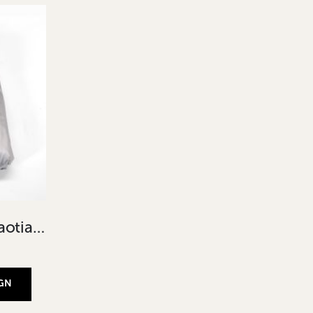
Kapell KES S till bla Baotian, Awesome
AGN