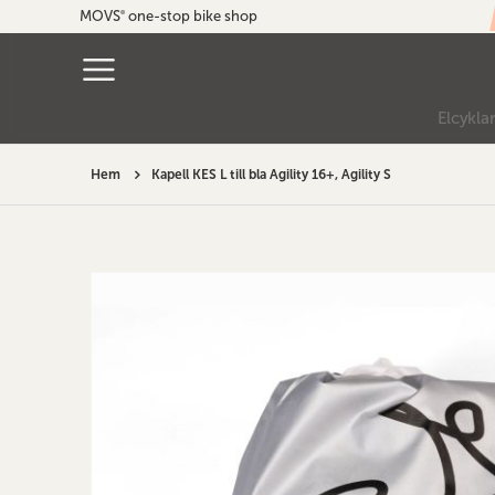
MOVS
one-stop bike shop
®
Elcykla
Hem
Kapell KES L till bla Agility 16+, Agility S
Hoppa
till
slutet
av
bildgalleriet