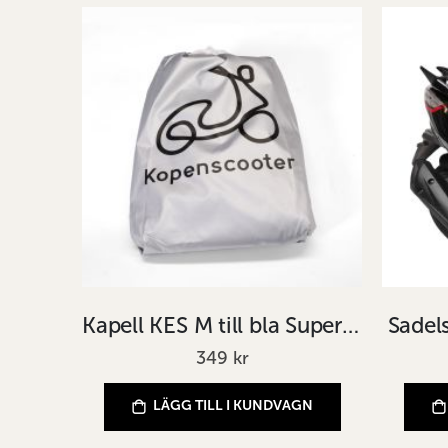
Kapell KES M till bla Super 8, Rough, NIU
Sadel
349 kr
LÄGG TILL I KUNDVAGN