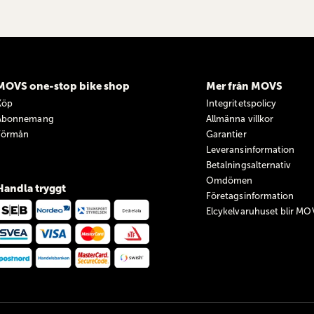
MOVS one-stop bike shop
Mer från MOVS
Köp
Integritetspolicy
Abonnemang
Allmänna villkor
Förmån
Garantier
Leveransinformation
Betalningsalternativ
Omdömen
Handla tryggt
Företagsinformation
Elcykelvaruhuset blir MO