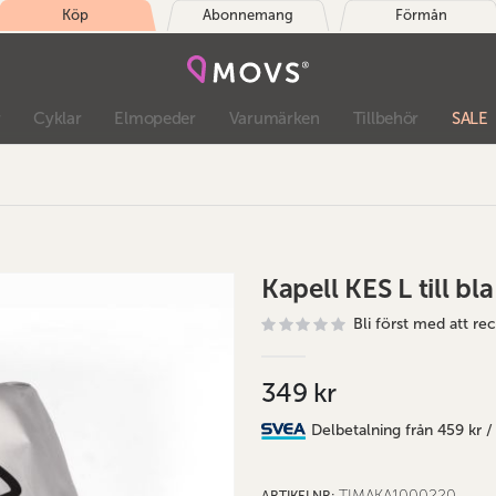
Köp
Abonnemang
Förmån
r
Cyklar
Elmopeder
Varumärken
Tillbehör
SALE
Kapell KES L till bla
Bli först med att r
349 kr
Delbetalning från
459 kr
/
TIMAKA1000220
ARTIKELNR