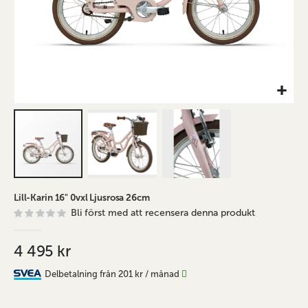
Hoppa
Lill-Karin 16" 0vxl Ljusrosa 26cm
till
Bli först med att recensera denna produkt
början
av
bildgalleriet
4 495 kr
Delbetalning från
201 kr
/ månad