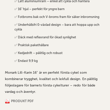
✅ Lätt aluminiumram – enkel att cykla och hantera
✅ 16" hjul – perfekt för yngre barn
✅ Fotbroms bak och V-broms fram för säker inbromsning
✅ Underhållsfri 0-växlad design – bara att hoppa upp och
cykla
✅ Däck med reflexrand för ökad synlighet
✅ Praktisk pakethållare
✅ Kedjedrift – pålitlig och robust
✅ Endast 9,9 kg
Monark Lill-Karin 16" är en perfekt första cykel som
kombinerar trygghet, kvalitet och lekfull design. En pålitlig
följeslagare för barnets första cykelturer – redo för både
vardag och äventyr.
PRODUKT PDF