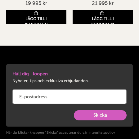
19 995 kr
21 995 kr
LÄGG TILL I
LÄGG TILL I
KUNDVAGN
KUNDVAGN
Håll dig i loopen
Nyheter, tips och exklusiva erbjudanden.
Skicka
När du klickar knappen "Skicka" accepterar du vår
Integritetspolicy