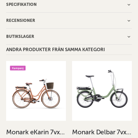
SPECIFIKATION
RECENSIONER
BUTIKSLAGER
ANDRA PRODUKTER FRÅN SAMMA KATEGORI
Monark eKarin 7vxl Terracotta 51cm
Monark Delbar 7vxl Ljusgrön 38cm