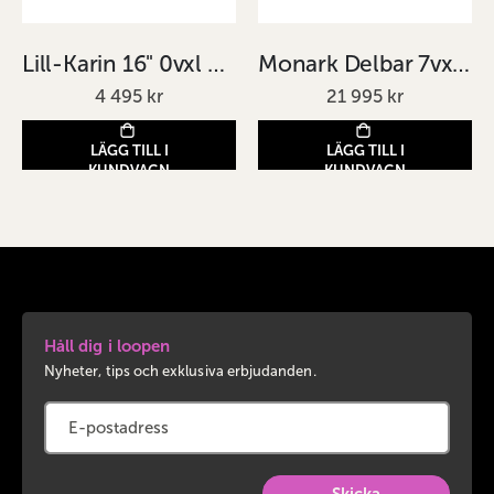
Lill-Karin 16" 0vxl Ljusrosa 26cm
Monark Delbar 7vxl Ljusgrön 38cm
4 495 kr
21 995 kr
LÄGG TILL I
LÄGG TILL I
KUNDVAGN
KUNDVAGN
Håll dig i loopen
Nyheter, tips och exklusiva erbjudanden.
Skicka