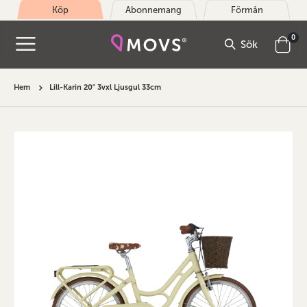
Köp
Abonnemang
Förmån
arti
0
Sök
Cart
Hem
Lill-Karin 20" 3vxl Ljusgul 33cm
Hoppa
till
slutet
av
bildgalleriet