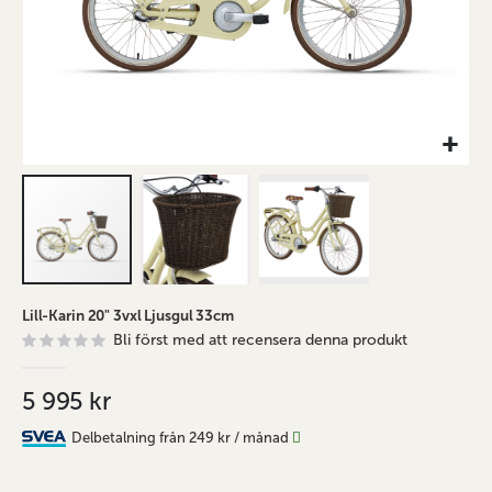
Hoppa
Lill-Karin 20" 3vxl Ljusgul 33cm
till
Bli först med att recensera denna produkt
början
av
bildgalleriet
5 995 kr
Delbetalning från
249 kr
/ månad