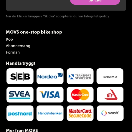
När du klickar knappen "Skicka" accepterar du vår
Integritetspolicy
MOVS one-stop bike shop
Köp
Abonnemang
Förmån
Handla tryggt
Mer från MOVS