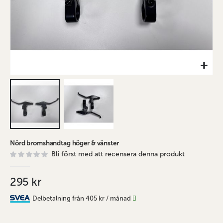
Hoppa
Nörd bromshandtag höger & vänster
till
Bli först med att recensera denna produkt
början
av
bildgalleriet
295 kr
Delbetalning från
405 kr
/ månad