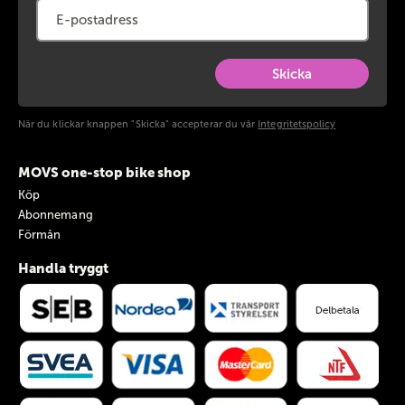
Skicka
När du klickar knappen "Skicka" accepterar du vår
Integritetspolicy
MOVS one-stop bike shop
Köp
Abonnemang
Förmån
Handla tryggt