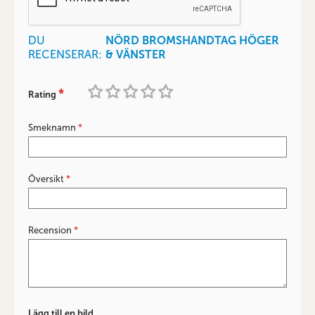
DU
NÖRD BROMSHANDTAG HÖGER
RECENSERAR:
& VÄNSTER
Rating
1
2
3
4
5
star
stars
stars
stars
stars
Smeknamn
Översikt
Recension
Lägg till en bild