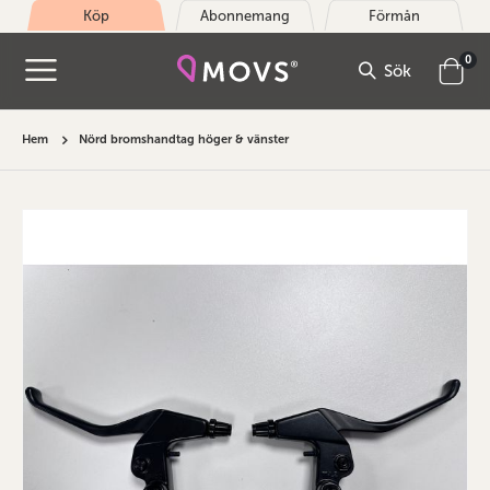
Köp
Abonnemang
Förmån
arti
0
Sök
Cart
Hem
Nörd bromshandtag höger & vänster
Hoppa
till
slutet
av
bildgalleriet