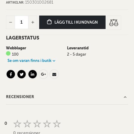
150301002681
ARTIKELNR
LÄGG TILL I KUNDVAGN
LAGERSTATUS
Webblager
Leveranstid
100
2 - 5 dagar
Se om varan finns i butik
RECENSIONER
0
0 recensioner