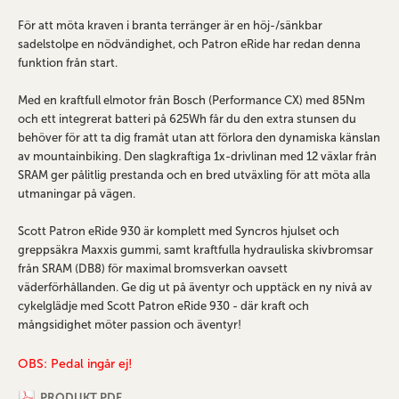
För att möta kraven i branta terränger är en höj-/sänkbar
sadelstolpe en nödvändighet, och Patron eRide har redan denna
funktion från start.
Med en kraftfull elmotor från Bosch (Performance CX) med 85Nm
och ett integrerat batteri på 625Wh får du den extra stunsen du
behöver för att ta dig framåt utan att förlora den dynamiska känslan
av mountainbiking. Den slagkraftiga 1x-drivlinan med 12 växlar från
SRAM ger pålitlig prestanda och en bred utväxling för att möta alla
utmaningar på vägen.
Scott Patron eRide 930 är komplett med Syncros hjulset och
greppsäkra Maxxis gummi, samt kraftfulla hydrauliska skivbromsar
från SRAM (DB8) för maximal bromsverkan oavsett
väderförhållanden. Ge dig ut på äventyr och upptäck en ny nivå av
cykelglädje med Scott Patron eRide 930 - där kraft och
mångsidighet möter passion och äventyr!
OBS: Pedal ingår ej!
PRODUKT PDF