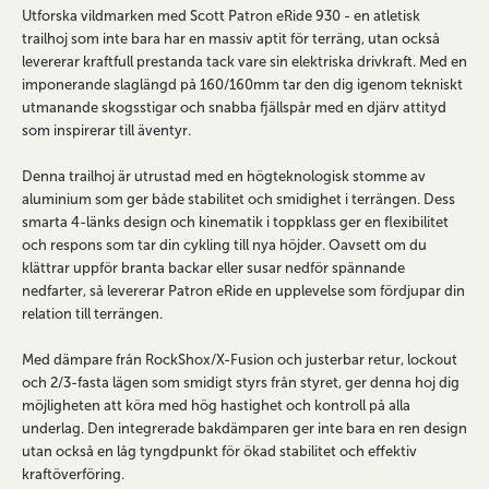
Utforska vildmarken med Scott Patron eRide 930 - en atletisk
trailhoj som inte bara har en massiv aptit för terräng, utan också
levererar kraftfull prestanda tack vare sin elektriska drivkraft. Med en
imponerande slaglängd på 160/160mm tar den dig igenom tekniskt
utmanande skogsstigar och snabba fjällspår med en djärv attityd
som inspirerar till äventyr.
Denna trailhoj är utrustad med en högteknologisk stomme av
aluminium som ger både stabilitet och smidighet i terrängen. Dess
smarta 4-länks design och kinematik i toppklass ger en flexibilitet
och respons som tar din cykling till nya höjder. Oavsett om du
klättrar uppför branta backar eller susar nedför spännande
nedfarter, så levererar Patron eRide en upplevelse som fördjupar din
relation till terrängen.
Med dämpare från RockShox/X-Fusion och justerbar retur, lockout
och 2/3-fasta lägen som smidigt styrs från styret, ger denna hoj dig
möjligheten att köra med hög hastighet och kontroll på alla
underlag. Den integrerade bakdämparen ger inte bara en ren design
utan också en låg tyngdpunkt för ökad stabilitet och effektiv
kraftöverföring.