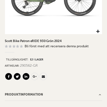
Hoppa
Scott Bike Patron eRIDE 930 Grön 2024
till
Bli först med att recensera denna produkt
början
av
bildgalleriet
TILLGÄNGLIGHET:
EJ I LAGER
290562-GR
ARTIKELNR
PRODUKTINFORMATION