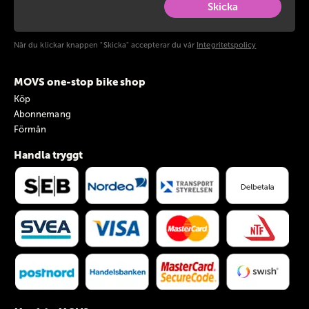
Skicka
När du klickar knappen "Skicka" accepterar du vår
Integritetspolicy
MOVS one-stop bike shop
Köp
Abonnemang
Förmån
Handla tryggt