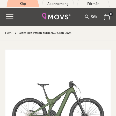
Köp
Abonnemang
Förmån
arti
0
Sök
Cart
Hem
Scott Bike Patron eRIDE 930 Grön 2024
Hoppa
till
slutet
av
bildgalleriet