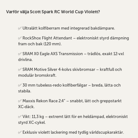
Varför välja Scott Spark RC World Cup Violett?
✅ Ultralätt kolfiberram med integrerad bakdämpare.
✅ RockShox Flight Attendant – elektroniskt styrd dämpning
fram och bak (120 mm).
✅ SRAM X0 Eagle AXS Transmission – trådlös, exakt 12‑vxl
drivlina.
✅ SRAM Motive Silver 4‑kolvs skivbromsar – kraftfull och
modulär bromskraft.
✅ 30 mm tubeless‑redo kolfiberfälgar – breda, lätta och
stabila.
✅ Maxxis Rekon Race 2.4” – snabbt, lätt och greppstarkt
XC‑däck.
✅ Vikt: 11,3 kg – extremt lätt för en heldämpad, elektroniskt
styrd XC‑cykel.
✅ Exklusiv violett lackering med tydlig världscupkaraktär.