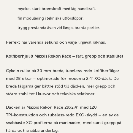
mycket stark bromskraft med låg handkraft.
fin modulering i tekniska utförslöpor.
trygg prestanda även vid långa, branta partier.
Perfekt när varenda sekund och varje linjeval räknas.
Kolfiberhjul & Maxxis Rekon Race – fart, grepp och stabilitet
Cykeln rullar på 30 mm breda, tubeless‑redo kolfiberfälgar
med 28 ekrar – optimerade för moderna 2.4” XC‑däck. De
breda fälgarna ger bättre stöd till däcken, mer grepp och
större stabilitet i kurvor och tekniska sektioner.
Däcken är Maxxis Rekon Race 29x2.4” med 120
TPI‑konstruktion och tubeless‑redo EXO‑skydd – en av de
snabbaste XC‑profilerna på marknaden, med starkt grepp på
hårda och snabba underlag.