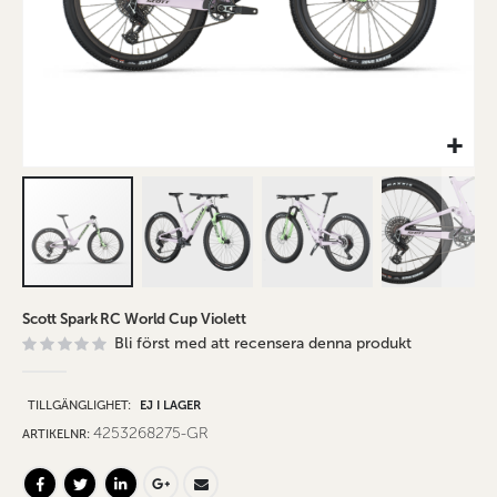
Hoppa
Scott Spark RC World Cup Violett
till
Bli först med att recensera denna produkt
början
av
bildgalleriet
TILLGÄNGLIGHET:
EJ I LAGER
4253268275-GR
ARTIKELNR