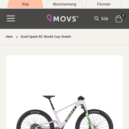
Köp
Abonnemang
Förmån
arti
0
Sök
Cart
Hem
Scott Spark RC World Cup Violett
Hoppa
till
slutet
av
bildgalleriet