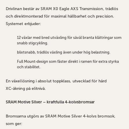
Drivlinan består av SRAM X0 Eagle AXS Transmission, trådlös
och direktmonterad för maximal hållbarhet och precision.
Systemet erbjuder:
12 växlar med bred utväxling för såväl branta klättringar som
snabb stigcykling.
blixtsnabb, trådlös växling även under hög belastning.
Full Mount‑design som fäster direkt i ramen för extra styrka
och stabilitet.
En växellösning i absolut toppklass, utvecklad för hård
XC‑åkning på elitnivå.
SRAM Motive Silver – kraftfulla 4‑kolvsbromsar
Bromsarna utgörs av SRAM Motive Silver 4‑kolvs bromsok,
som ger: