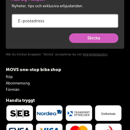
Nyheter, tips och exklusiva erbjudanden.
Skicka
När du klickar knappen "Skicka" accepterar du vår
Integritetspolicy
MOVS one-stop bike shop
Köp
Abonnemang
Förmån
Handla tryggt