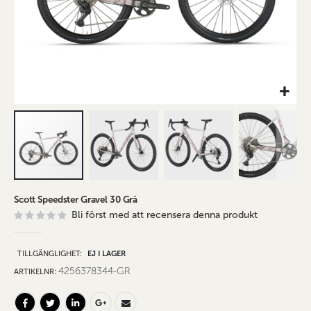
Hoppa
Scott Speedster Gravel 30 Grå
till
Bli först med att recensera denna produkt
början
av
bildgalleriet
TILLGÄNGLIGHET:
EJ I LAGER
4256378344-GR
ARTIKELNR