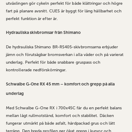
utväxlingen gör cykeln perfekt för både klättringar och högre
fart på planare avsnitt. CUES är byggt för lång hållbarhet och
perfekt funktion år efter år.
Hydrauliska skivbromsar från Shimano
De hydrauliska Shimano BR‑RS405‑skivbromsarna erbjuder
jämn och förutsägbar bromsverkan i alla väder och på varierat
underlag. Perfekt för både snabbare gruspass och
kontrollerade nedförskörningar.
Schwalbe G‑One RX 45 mm – komfort och grepp på alla
underlag
Med Schwalbe G‑One RX i 700x45C får du en perfekt balans
mellan lågt rullmotstånd, komfort och stabilitet. Däcken
fungerar utmärkt på både asfalt, hårdpackad grus och lätt
terräng. Den breda profilen ger ökat grepp i kurvor och