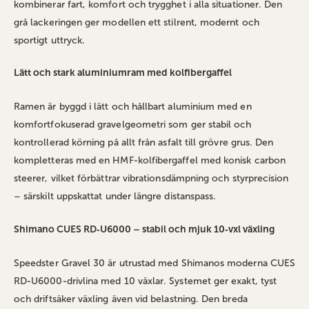
kombinerar fart, komfort och trygghet i alla situationer. Den
grå lackeringen ger modellen ett stilrent, modernt och
sportigt uttryck.
Lätt och stark aluminiumram med kolfibergaffel
Ramen är byggd i lätt och hållbart aluminium med en
komfortfokuserad gravelgeometri som ger stabil och
kontrollerad körning på allt från asfalt till grövre grus. Den
kompletteras med en HMF‑kolfibergaffel med konisk carbon
steerer, vilket förbättrar vibrationsdämpning och styrprecision
– särskilt uppskattat under längre distanspass.
Shimano CUES RD‑U6000 – stabil och mjuk 10‑vxl växling
Speedster Gravel 30 är utrustad med Shimanos moderna CUES
RD‑U6000‑drivlina med 10 växlar. Systemet ger exakt, tyst
och driftsäker växling även vid belastning. Den breda