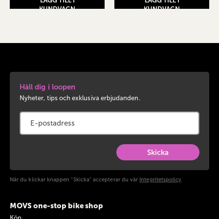
LÄGG TILL I
LÄGG TILL I
KUNDVAGN
KUNDVAGN
Håll dig i loopen
Nyheter, tips och exklusiva erbjudanden.
Skicka
När du klickar knappen "Skicka" accepterar du vår
Integritetspolicy
MOVS one-stop bike shop
Köp