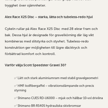
trygghet över ojämnheter.
Alex Race X25 Disc – starka, lätta och tubeless‑redo hjul
Cykeln rullar på Alex Race X25 Disc med 28 ekrar fram och
bak. Dessa hjul är designade för gravelkörning där låg vikt
kombineras med slitstyrka och styvhet. Tubeless‑redo
konstruktion ger möjligheten till lägre däcktryck och
förbättrad komfort och kontroll.
Varför välja Scott Speedster Gravel 30?
✅ Lätt och stark aluminiumram med stabil gravelgeometri
✅ HMF‑kolfibergaffel – vibrationsdämpande och precis
styrning
✅ Shimano CUES RD‑U6000 – mjuk och hållbar 10‑vxl drivlina
✅ Shimano BR‑RS405 hydrauliska skivbromsar