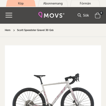
Köp
Abonnemang
Förmån
arti
0
Sök
Cart
Hem
Scott Speedster Gravel 30 Grå
Hoppa
till
slutet
av
bildgalleriet