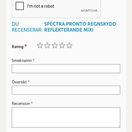
DU
SPECTRA PRONTO REGNSKYDD
RECENSERAR:
REFLEKTERANDE MIXI
Rating
1
2
3
4
5
star
stars
stars
stars
stars
Smeknamn
Översikt
Recension