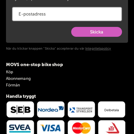
Skicka
När du klickar knappen "Skicka" accepterar du vår
Integritetspolicy
MOVS one-stop bike shop
Köp
Abonnemang
Förmån
Handla tryggt