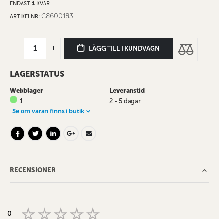
ENDAST
1
KVAR
C8600183
ARTIKELNR
LÄGG TILL I KUNDVAGN
LAGERSTATUS
Webblager
Leveranstid
1
2 - 5 dagar
Se om varan finns i butik
RECENSIONER
0