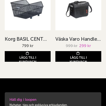
Korg BASIL CENTO WSL
Väska Varo Handlebar bag
799 kr
999 kr
Special
299 kr
Price
LÄGG TILL I
LÄGG TILL I
KUNDVAGN
KUNDVAGN
Håll dig i loopen
Nyheter, tips och exklusiva erbjudanden.