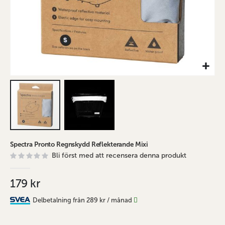
Hoppa
Spectra Pronto Regnskydd Reflekterande Mixi
till
Bli först med att recensera denna produkt
början
av
bildgalleriet
179 kr
Delbetalning från
289 kr
/ månad