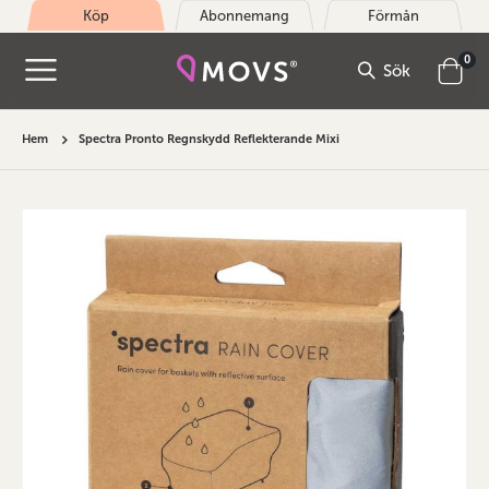
Köp
Abonnemang
Förmån
arti
0
Sök
Cart
Hem
Spectra Pronto Regnskydd Reflekterande Mixi
Hoppa
till
slutet
av
bildgalleriet