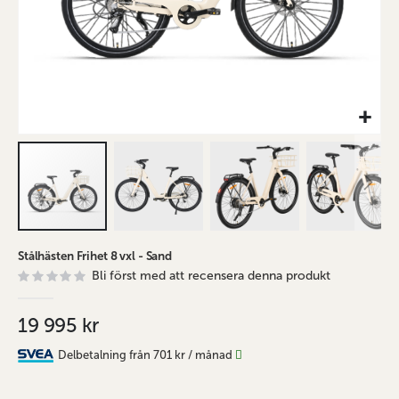
Hoppa
Stålhästen Frihet 8 vxl - Sand
till
Bli först med att recensera denna produkt
början
av
bildgalleriet
19 995 kr
Delbetalning från
701 kr
/ månad