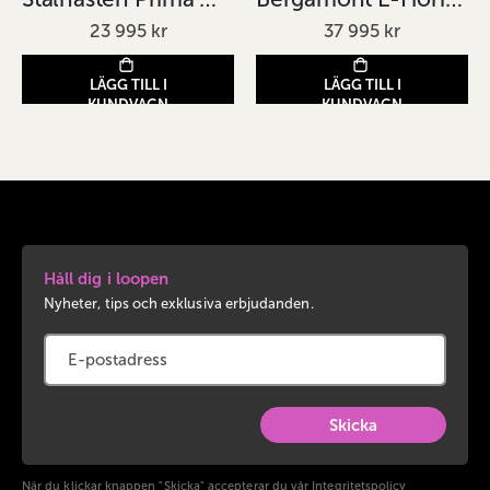
23 995 kr
37 995 kr
LÄGG TILL I
LÄGG TILL I
KUNDVAGN
KUNDVAGN
Håll dig i loopen
Nyheter, tips och exklusiva erbjudanden.
Skicka
När du klickar knappen "Skicka" accepterar du vår
Integritetspolicy