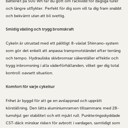
batteriet på 500 Wh får du gott om räckvidd för dagliga turer
och längre utflykter. Perfekt för dig som vill ta dig fram snabbt
och bekvämt utan att bli svettig.
Smidig växling och trygg bromskraft
Cykeln är utrustad med ett pålitligt 8-växlat Shimano-system
som gör det enkelt att anpassa trampmotståndet efter terräng
och tempo. Hydrauliska skivbromsar säkerställer effektiv och
trygg inbromsning i alla väderförhållanden, vilket ger dig total
kontroll oavsett situation.
Komfort för varje cykeltur
Frihet är byggd för att ge en avslappnad och upprätt
körställning. Den lätta aluminiumramen tillsammans med 28-
tumshjul ger stabilitet och ett mjukt rull. Punkteringsskyddade
CST-däck minskar risken för avbrott i vardagen, samtidigt som