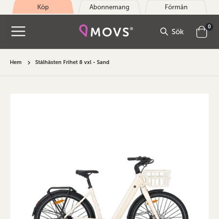
Köp
Abonnemang
Förmån
arti
0
Sök
Cart
Hem
Stålhästen Frihet 8 vxl - Sand
Hoppa
till
slutet
av
bildgalleriet