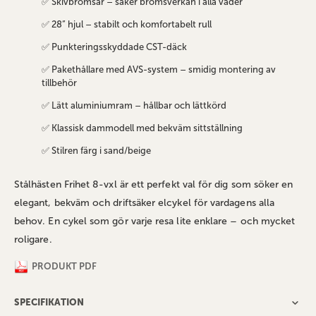
✅ Skivbromsar – säker bromsverkan i alla väder
✅ 28” hjul – stabilt och komfortabelt rull
✅ Punkteringsskyddade CST-däck
✅ Pakethållare med AVS-system – smidig montering av
tillbehör
✅ Lätt aluminiumram – hållbar och lättkörd
✅ Klassisk dammodell med bekväm sittställning
✅ Stilren färg i sand/beige
Stålhästen Frihet 8-vxl är ett perfekt val för dig som söker en
elegant, bekväm och driftsäker elcykel för vardagens alla
behov. En cykel som gör varje resa lite enklare – och mycket
roligare.
PRODUKT PDF
SPECIFIKATION