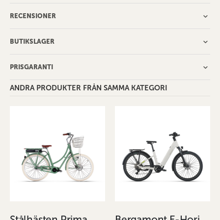
RECENSIONER
BUTIKSLAGER
PRISGARANTI
ANDRA PRODUKTER FRÅN SAMMA KATEGORI
Stålhästen Prima Mitt 7 vxl - Grön
Bergamont E-Horizon Sport 30 Wave bruten vit/äggskalsvit