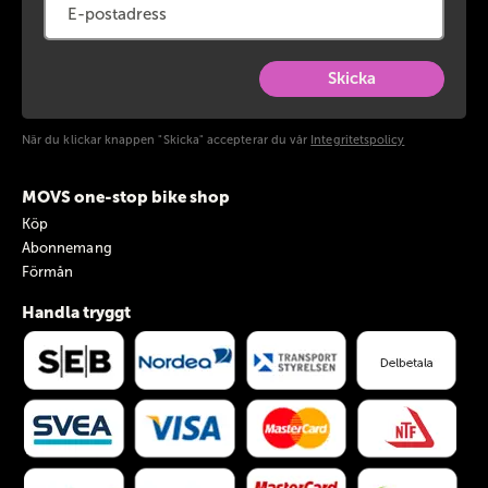
Skicka
När du klickar knappen "Skicka" accepterar du vår
Integritetspolicy
MOVS one-stop bike shop
Köp
Abonnemang
Förmån
Handla tryggt