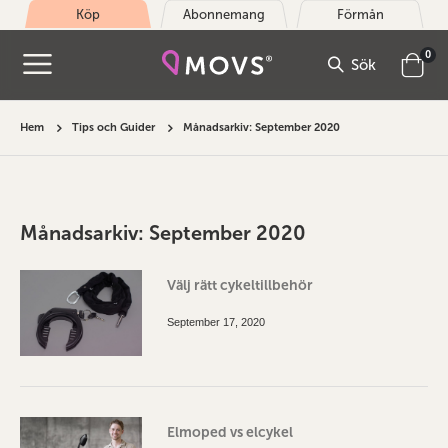
Köp
Abonnemang
Förmån
arti
0
Sök
Cart
Hem
Tips och Guider
Månadsarkiv: September 2020
Månadsarkiv: September 2020
Välj rätt cykeltillbehör
September 17, 2020
Elmoped vs elcykel