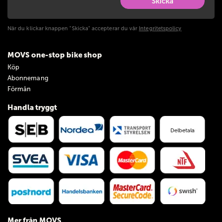
Skicka
När du klickar knappen "Skicka" accepterar du vår
Integritetspolicy
MOVS one-stop bike shop
Köp
Abonnemang
Förmån
Handla tryggt
Mer från MOVS