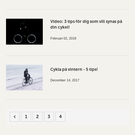
Video: 3 tips för dig som vill synas på
din cykel!
Februari 02, 2018
Cykla på vintern - 5 tips!
December 14, 2017
Sida
Sida
Föregående
Sida
Sida
Sida
You're currently reading page
1
2
3
4