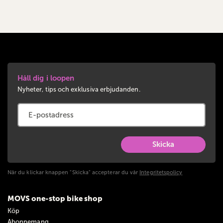
Håll dig i loopen
Nyheter, tips och exklusiva erbjudanden.
Skicka
När du klickar knappen "Skicka" accepterar du vår
Integritetspolicy
MOVS one-stop bike shop
Köp
Abonnemang