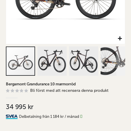
Hoppa
Bergamont Grandurance 10 marmorröd
till
Bli först med att recensera denna produkt
början
av
bildgalleriet
34 995 kr
Delbetalning från
1 184 kr
/ månad