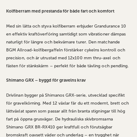
Kolfiberram med prestanda för både fart och komfort
Med sin lätta och styva kolfiberram erbjuder Grandurance 10
en effektiv kraftöverföring samtidigt som vibrationer dämpas
naturligt för längre och bekvämare turer. Den matchande
BGM Allroad-kolfibergaffeln förstärker cykelns kontroll och
precision, och är utrustad med 12x100 mm thru-axel och
fästen för stänkskärm – perfekt för både tävling och pendling.
Shimano GRX – byggd för gravelns krav
Drivlinan bygger på Shimanos GRX-serie, utvecklad specifikt
för gravelkörning. Med 12 växlar får du ett modernt, brett och
lättväxlat spann som passar allt från branta stigningar till hög
fart på öppna grusvägar. De hydrauliska skivbromsarna
Shimano GRX BR‑RX410 ger kraftfull och förutsägbar
bromskraft oavsett väder och underlag – en trygghet när