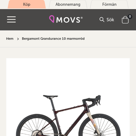
Köp
Abonnemang
Förmån
arti
0
Sök
Cart
Hem
Bergamont Grandurance 10 marmorröd
Hoppa
till
slutet
av
bildgalleriet