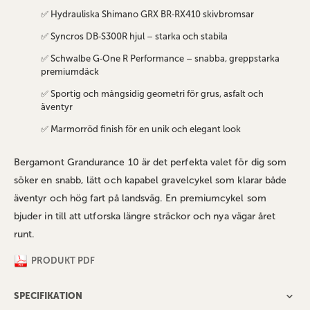
✅ Hydrauliska Shimano GRX BR‑RX410 skivbromsar
✅ Syncros DB‑S300R hjul – starka och stabila
✅ Schwalbe G‑One R Performance – snabba, greppstarka
premiumdäck
✅ Sportig och mångsidig geometri för grus, asfalt och
äventyr
✅ Marmorröd finish för en unik och elegant look
Bergamont Grandurance 10 är det perfekta valet för dig som
söker en snabb, lätt och kapabel gravelcykel som klarar både
äventyr och hög fart på landsväg. En premiumcykel som
bjuder in till att utforska längre sträckor och nya vägar året
runt.
PRODUKT PDF
SPECIFIKATION