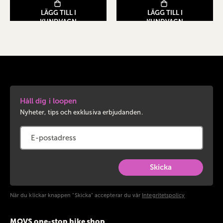
LÄGG TILL I
LÄGG TILL I
KUNDVAGN
KUNDVAGN
Håll dig i loopen
Nyheter, tips och exklusiva erbjudanden.
Skicka
När du klickar knappen "Skicka" accepterar du vår
Integritetspolicy
MOVS one-stop bike shop