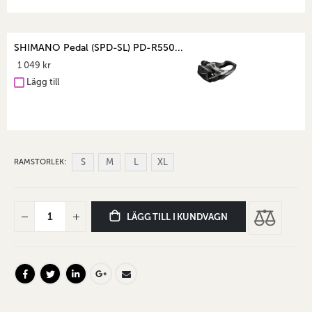
SHIMANO Pedal (SPD-SL) PD-R550...
1 049 kr
Lägg till
S
M
L
XL
RAMSTORLEK
LÄGG TILL I KUNDVAGN