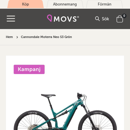
Köp
Abonnemang
Förmån
arti
0
Sök
Cart
Hem
Cannondale Moterra Neo S3 Grön
Hoppa
till
slutet
av
bildgalleriet