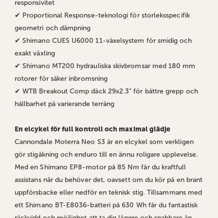
responsivitet
✔ Proportional Response-teknologi för storleksspecifik
geometri och dämpning
✔ Shimano CUES U6000 11-växelsystem för smidig och
exakt växling
✔ Shimano MT200 hydrauliska skivbromsar med 180 mm
rotorer för säker inbromsning
✔ WTB Breakout Comp däck 29x2.3” för bättre grepp och
hållbarhet på varierande terräng
En elcykel för full kontroll och maximal glädje
Cannondale Moterra Neo S3 är en elcykel som verkligen
gör stigåkning och enduro till en ännu roligare upplevelse.
Med en Shimano EP8-motor på 85 Nm får du kraftfull
assistans när du behöver det, oavsett om du kör på en brant
uppförsbacke eller nedför en teknisk stig. Tillsammans med
ett Shimano BT-E8036-batteri på 630 Wh får du fantastisk
räckvidd och möjlighet att ta dig längre och snabbare än