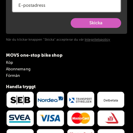
Skicka
När du klickar knappen "Skicka" accepterar du vår
Integritetspolicy
MOVS one-stop bike shop
Köp
Abonnemang
Förmån
Handla tryggt