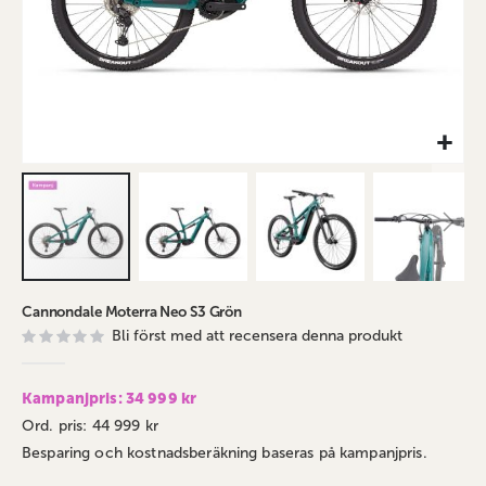
Hoppa
Cannondale Moterra Neo S3 Grön
till
Bli först med att recensera denna produkt
början
av
bildgalleriet
Kampanjpris: 34 999 kr
Ord. pris: 44 999 kr
Besparing och kostnadsberäkning baseras på kampanjpris.