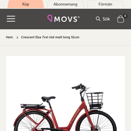
Köp
Abonnemang
Förmån
arti
0
Sök
Cart
Hem
Crescent Elsa 7vxl röd matt korg 51cm
Hoppa
till
slutet
av
bildgalleriet