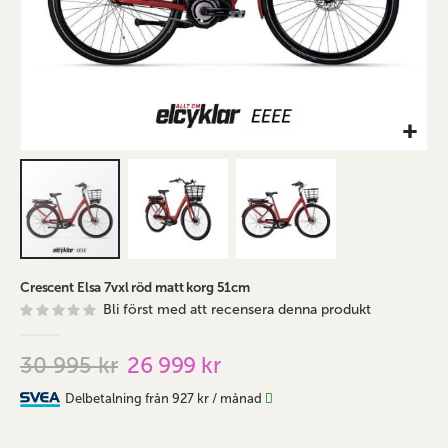
Hoppa
Crescent Elsa 7vxl röd matt korg 51cm
till
Bli först med att recensera denna produkt
början
av
bildgalleriet
30 995 kr
26 999 kr
Delbetalning från
927 kr
/ månad