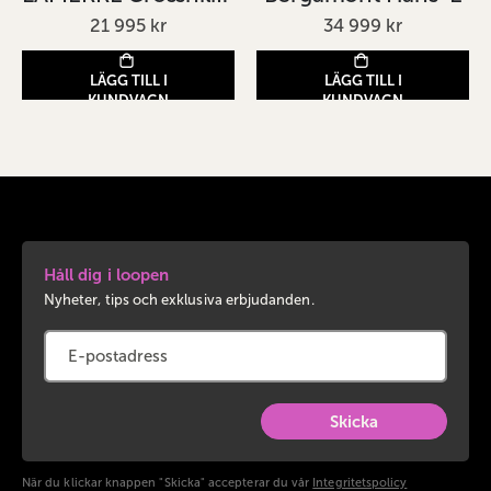
21 995 kr
34 999 kr
LÄGG TILL I
LÄGG TILL I
KUNDVAGN
KUNDVAGN
Håll dig i loopen
Nyheter, tips och exklusiva erbjudanden.
Skicka
När du klickar knappen "Skicka" accepterar du vår
Integritetspolicy