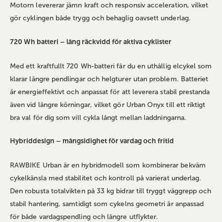
Motorn levererar jämn kraft och responsiv acceleration, vilket
gör cyklingen både trygg och behaglig oavsett underlag.
720 Wh batteri – lång räckvidd för aktiva cyklister
Med ett kraftfullt 720 Wh‑batteri får du en uthållig elcykel som
klarar längre pendlingar och helgturer utan problem. Batteriet
är energieffektivt och anpassat för att leverera stabil prestanda
även vid längre körningar, vilket gör Urban Onyx till ett riktigt
bra val för dig som vill cykla långt mellan laddningarna.
Hybriddesign – mångsidighet för vardag och fritid
RAWBIKE Urban är en hybridmodell som kombinerar bekväm
cykelkänsla med stabilitet och kontroll på varierat underlag.
Den robusta totalvikten på 33 kg bidrar till tryggt väggrepp och
stabil hantering, samtidigt som cykelns geometri är anpassad
för både vardagspendling och längre utflykter.