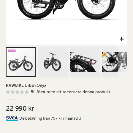
Hoppa
RAWBIKE Urban Onyx
till
Bli först med att recensera denna produkt
början
av
bildgalleriet
22 990 kr
Delbetalning från
797 kr
/ månad