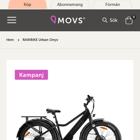
Köp
Abonnemang
Förmån
arti
0
Sök
Cart
Hem
RAWBIKE Urban Onyx
Hoppa
till
slutet
av
bildgalleriet