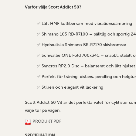
Varför välja Scott Addict 50?
✅ Lätt HMF‑kolfiberram med vibrationsdämpning
✅ Shimano 105 RD‑R7100 – pålitlig och sportig 24‑v
✅ Hydrauliska Shimano BR‑R7170 skivbromsar
✅ Schwalbe ONE Fold 700x34C – snabbt, stabilt o
✅ Syncros RP2.0 Disc – balanserat och lätt hjulset
✅ Perfekt för träning, distans, pendling och helgtur
✅ Stilren och elegant vit lackering
Scott Addict 50 Vit är det perfekta valet för cyklister s
varje tur på vägen.
PRODUKT PDF
SPECIFIKATION