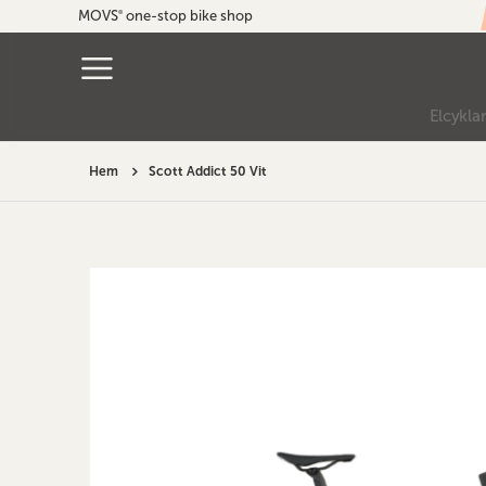
MOVS
one-stop bike shop
®
Elcykla
Hem
Scott Addict 50 Vit
Hoppa
till
slutet
av
bildgalleriet