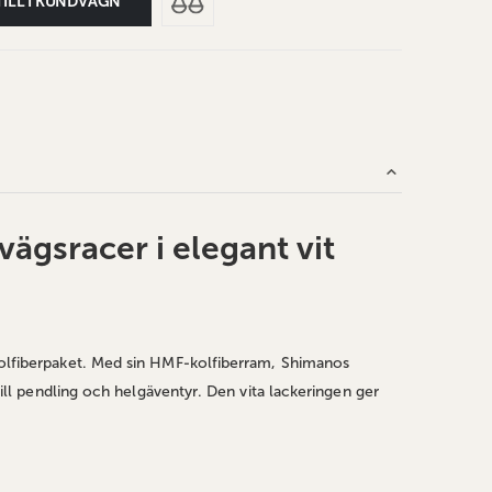
TILL I KUNDVAGN
ägsracer i elegant vit
 kolfiberpaket. Med sin HMF‑kolfiberram, Shimanos
till pendling och helgäventyr. Den vita lackeringen ger