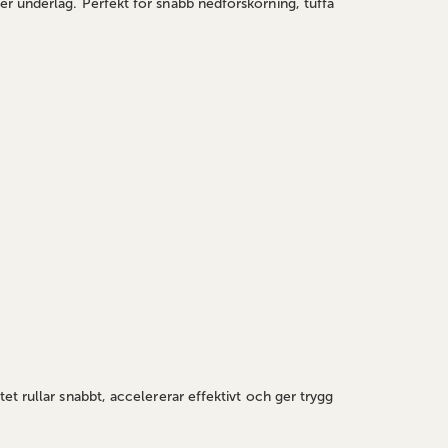
r underlag. Perfekt för snabb nedförskörning, tuffa
t rullar snabbt, accelererar effektivt och ger trygg