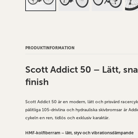
Hoppa
till
början
av
bildgalleriet
PRODUKTINFORMATION
Scott Addict 50 – Lätt, s
finish
Scott Addict 50 är en modern, lätt och prisvärd racercy
pålitliga 105‑drivlina och hydrauliska skivbromsar är Addi
cykeln en ren, tidlös och exklusiv karaktär.
HMF‑kolfiberram – lätt, styv och vibrationsdämpande