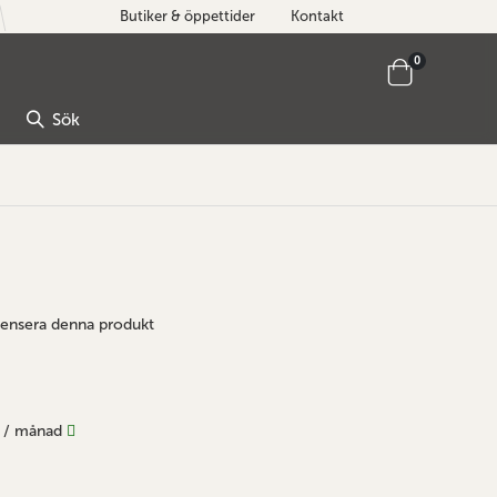
Butiker & öppettider
Kontakt
artiklar
0
Cart
Sök
ecensera denna produkt
/ månad