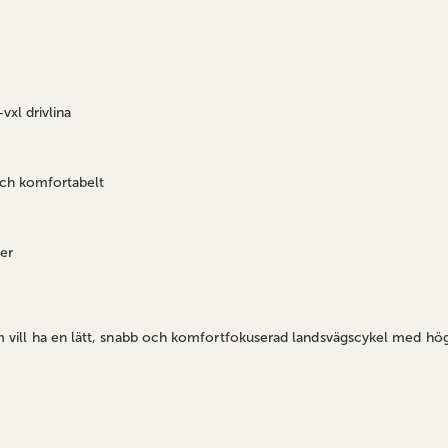
xl drivlina
ch komfortabelt
er
om vill ha en lätt, snabb och komfortfokuserad landsvägscykel med hög 