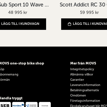
Scott Sub Sport 10 Wave Grå
Scott Addict RC 30
48 995 kr
59 995 kr
LÄGG TILL I KUNDVAGN
LÄGG TILL I KUNDV
MOVS one-stop bike shop
Mer från MOVS
Köp
Integritetspolicy
Abonnemang
Allmänna villkor
Förmån
Garantier
Leveransinformation
Betalningsalternativ
Omdömen
Handla tryggt
Företagsinformation
Elcykelvaruhuset blir MO