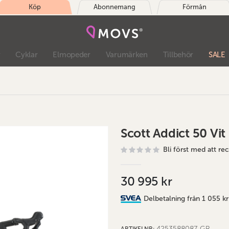
Köp
Abonnemang
Förmån
r
Cyklar
Elmopeder
Varumärken
Tillbehör
SALE
Scott Addict 50 Vit
Bli först med att r
30 995 kr
Delbetalning från
1 055 kr
4253588087-GR
ARTIKELNR