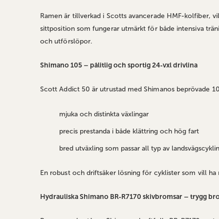
Ramen är tillverkad i Scotts avancerade HMF‑kolfiber, vi
sittposition som fungerar utmärkt för både intensiva trän
och utförslöpor.
Shimano 105 – pålitlig och sportig 24‑vxl drivlina
Scott Addict 50 är utrustad med Shimanos beprövade 1
mjuka och distinkta växlingar
precis prestanda i både klättring och hög fart
bred utväxling som passar all typ av landsvägscykli
En robust och driftsäker lösning för cyklister som vill h
Hydrauliska Shimano BR‑R7170 skivbromsar – trygg brom