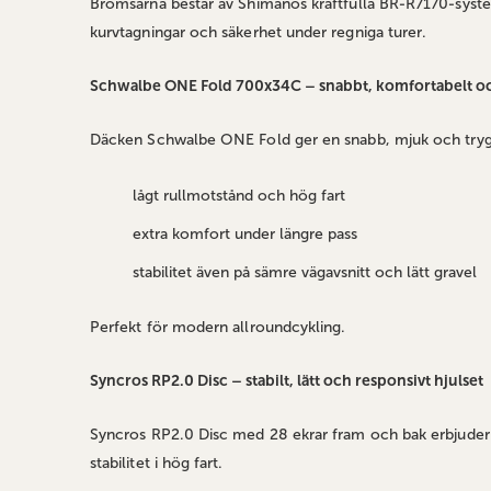
Bromsarna består av Shimanos kraftfulla BR‑R7170‑system
kurvtagningar och säkerhet under regniga turer.
Schwalbe ONE Fold 700x34C – snabbt, komfortabelt och
Däcken Schwalbe ONE Fold ger en snabb, mjuk och trygg 
lågt rullmotstånd och hög fart
extra komfort under längre pass
stabilitet även på sämre vägavsnitt och lätt gravel
Perfekt för modern allroundcykling.
Syncros RP2.0 Disc – stabilt, lätt och responsivt hjulset
Syncros RP2.0 Disc med 28 ekrar fram och bak erbjuder en
stabilitet i hög fart.