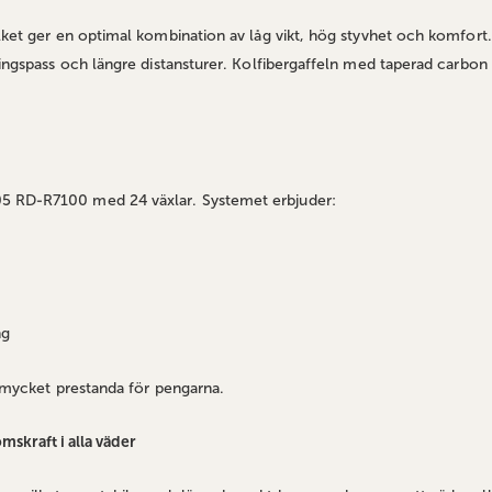
lket ger en optimal kombination av låg vikt, hög styvhet och komfort
ingspass och längre distansturer. Kolfibergaffeln med taperad carbon st
05 RD‑R7100 med 24 växlar. Systemet erbjuder:
ng
a mycket prestanda för pengarna.
skraft i alla väder