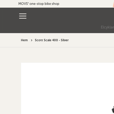
MOVS
one-stop bike shop
®
Elcykla
Hem
Scott Scale 400 - Silver
Hoppa
till
slutet
av
bildgalleriet