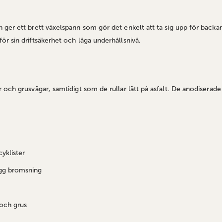
er ett brett växelspann som gör det enkelt att ta sig upp för backar o
r sin driftsäkerhet och låga underhållsnivå.
och grusvägar, samtidigt som de rullar lätt på asfalt. De anodiserade 
yklister
ygg bromsning
 och grus