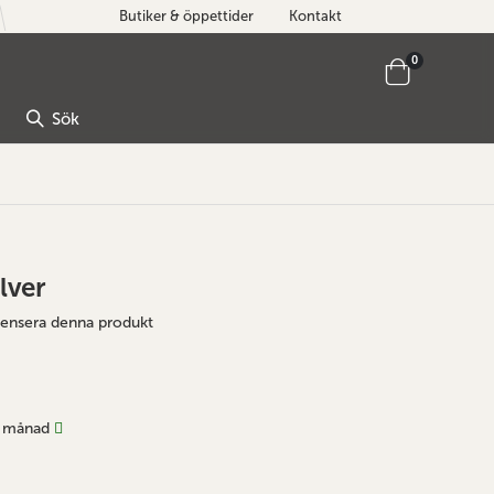
Butiker & öppettider
Kontakt
artiklar
0
Cart
Sök
lver
ecensera denna produkt
 månad