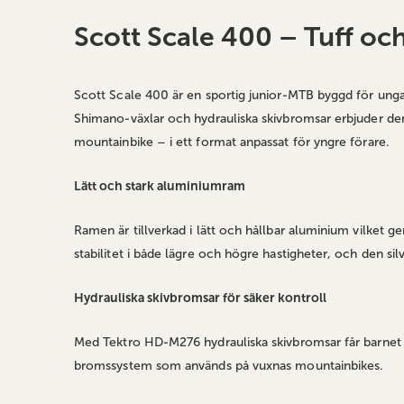
av
bildgalleriet
Scott Scale 400 – Tuff och
Scott Scale 400 är en sportig junior‑MTB byggd för unga c
Shimano‑växlar och hydrauliska skivbromsar erbjuder den
mountainbike – i ett format anpassat för yngre förare.
Lätt och stark aluminiumram
Ramen är tillverkad i lätt och hållbar aluminium vilket 
stabilitet i både lägre och högre hastigheter, och den si
Hydrauliska skivbromsar för säker kontroll
Med Tektro HD‑M276 hydrauliska skivbromsar får barnet kr
bromssystem som används på vuxnas mountainbikes.