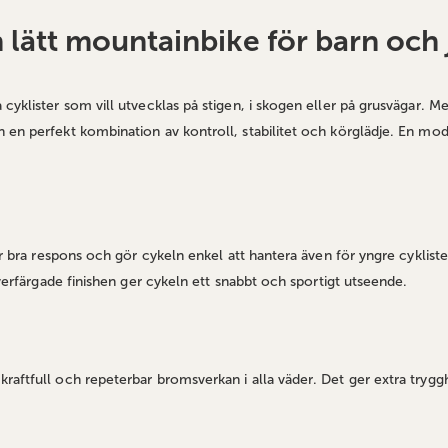
 lätt mountainbike för barn och 
yklister som vill utvecklas på stigen, i skogen eller på grusvägar. Med
 en perfekt kombination av kontroll, stabilitet och körglädje. En m
ger bra respons och gör cykeln enkel att hantera även för yngre cyklis
lverfärgade finishen ger cykeln ett snabbt och sportigt utseende.
aftfull och repeterbar bromsverkan i alla väder. Det ger extra trygghe