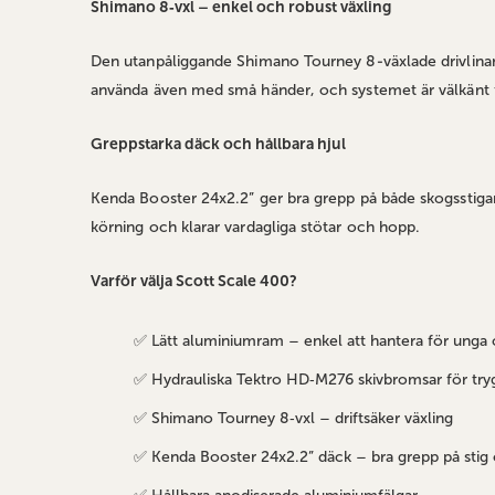
Shimano 8‑vxl – enkel och robust växling
Den utanpåliggande Shimano Tourney 8‑växlade drivlinan g
använda även med små händer, och systemet är välkänt fö
Greppstarka däck och hållbara hjul
Kenda Booster 24x2.2” ger bra grepp på både skogsstigar 
körning och klarar vardagliga stötar och hopp.
Varför välja Scott Scale 400?
✅ Lätt aluminiumram – enkel att hantera för unga c
✅ Hydrauliska Tektro HD‑M276 skivbromsar för tr
✅ Shimano Tourney 8‑vxl – driftsäker växling
✅ Kenda Booster 24x2.2” däck – bra grepp på stig