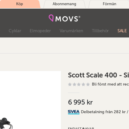
Köp
Abonnemang
Förmån
r
Cyklar
Elmopeder
Varumärken
Tillbehör
SALE
Scott Scale 400 - Si
Bli först med att r
6 995 kr
Delbetalning från
282 kr
/
ENDAST
9
KVAR