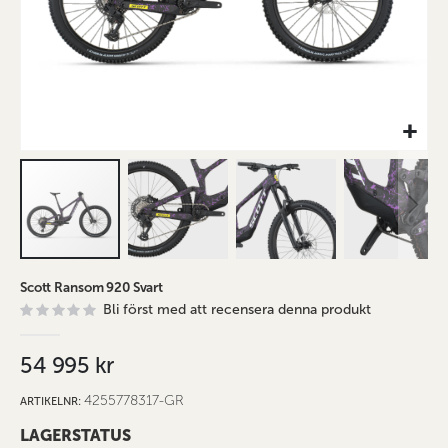
Hoppa
Scott Ransom 920 Svart
till
Bli först med att recensera denna produkt
början
av
bildgalleriet
54 995 kr
4255778317-GR
ARTIKELNR
LAGERSTATUS