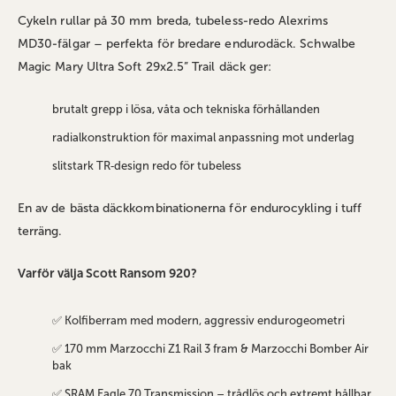
Cykeln rullar på 30 mm breda, tubeless‑redo Alexrims
MD30‑fälgar – perfekta för bredare endurodäck. Schwalbe
Magic Mary Ultra Soft 29x2.5” Trail däck ger:
brutalt grepp i lösa, våta och tekniska förhållanden
radialkonstruktion för maximal anpassning mot underlag
slitstark TR‑design redo för tubeless
En av de bästa däckkombinationerna för endurocykling i tuff
terräng.
Varför välja Scott Ransom 920?
✅ Kolfiberram med modern, aggressiv endurogeometri
✅ 170 mm Marzocchi Z1 Rail 3 fram & Marzocchi Bomber Air
bak
✅ SRAM Eagle 70 Transmission – trådlös och extremt hållbar