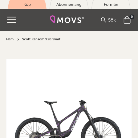
Köp
Abonnemang
Förmån
arti
0
Sök
Cart
Hem
Scott Ransom 920 Svart
Hoppa
till
slutet
av
bildgalleriet