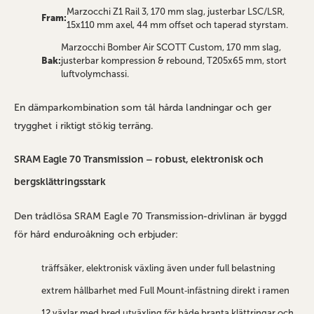
Marzocchi Z1 Rail 3, 170 mm slag, justerbar LSC/LSR,
Fram:
15x110 mm axel, 44 mm offset och taperad styrstam.
Marzocchi Bomber Air SCOTT Custom, 170 mm slag,
Bak:
justerbar kompression & rebound, T205x65 mm, stort
luftvolymchassi.
En dämparkombination som tål hårda landningar och ger
trygghet i riktigt stökig terräng.
SRAM Eagle 70 Transmission – robust, elektronisk och
bergsklättringsstark
Den trådlösa SRAM Eagle 70 Transmission‑drivlinan är byggd
för hård enduroåkning och erbjuder:
träffsäker, elektronisk växling även under full belastning
extrem hållbarhet med Full Mount‑infästning direkt i ramen
12 växlar med bred utväxling för både branta klättringar och