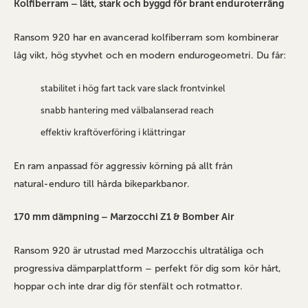
Kolfiberram – lätt, stark och byggd för brant enduroterräng
Ransom 920 har en avancerad kolfiberram som kombinerar
låg vikt, hög styvhet och en modern endurogeometri. Du får:
stabilitet i hög fart tack vare slack frontvinkel
snabb hantering med välbalanserad reach
effektiv kraftöverföring i klättringar
En ram anpassad för aggressiv körning på allt från
natural‑enduro till hårda bikeparkbanor.
170 mm dämpning – Marzocchi Z1 & Bomber Air
Ransom 920 är utrustad med Marzocchis ultratåliga och
progressiva dämparplattform – perfekt för dig som kör hårt,
hoppar och inte drar dig för stenfält och rotmattor.