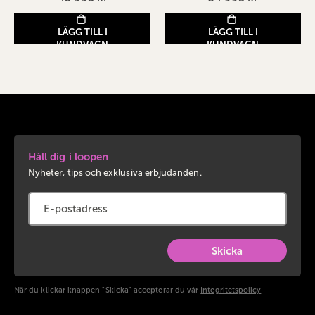
LÄGG TILL I
LÄGG TILL I
KUNDVAGN
KUNDVAGN
Håll dig i loopen
Nyheter, tips och exklusiva erbjudanden.
Skicka
När du klickar knappen "Skicka" accepterar du vår
Integritetspolicy