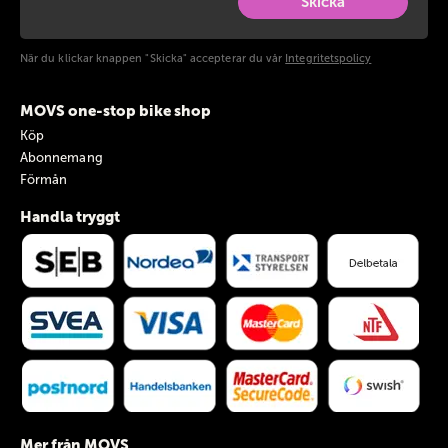
Skicka
När du klickar knappen "Skicka" accepterar du vår
Integritetspolicy
MOVS one-stop bike shop
Köp
Abonnemang
Förmån
Handla tryggt
Mer från MOVS