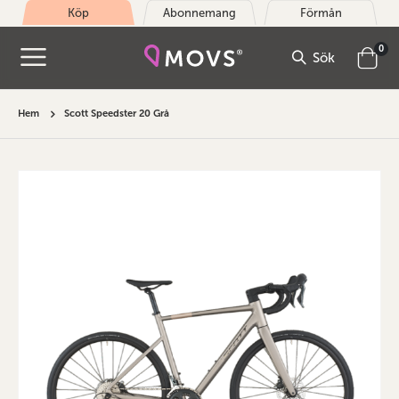
Köp
Abonnemang
Förmån
arti
0
Sök
Cart
Hem
Scott Speedster 20 Grå
Hoppa
till
slutet
av
bildgalleriet