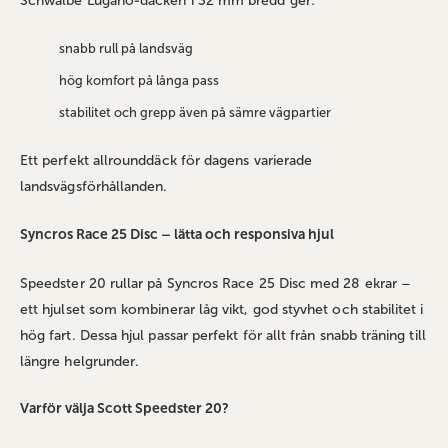
Schwalbe Lugano‑däcken i 32 mm bredd ger:
snabb rull på landsväg
hög komfort på långa pass
stabilitet och grepp även på sämre vägpartier
Ett perfekt allrounddäck för dagens varierade
landsvägsförhållanden.
Syncros Race 25 Disc – lätta och responsiva hjul
Speedster 20 rullar på Syncros Race 25 Disc med 28 ekrar –
ett hjulset som kombinerar låg vikt, god styvhet och stabilitet i
hög fart. Dessa hjul passar perfekt för allt från snabb träning till
längre helgrunder.
Varför välja Scott Speedster 20?