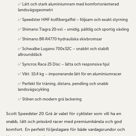
✅ Lätt och stark aluminiumram med komfortorienterad
landsvägsgeometri
✅ Speedster HMF‑kolfibergaffel – följsam och exakt styrning
✅ Shimano Tiagra 20‑vxl – smidig, pålitlig och sportig växling
✅ Shimano BR‑R4770 hydrauliska skivbromsar
✅ Schwalbe Lugano 700x32C – snabbt och stabilt
allrounddäck
✅ Syncros Race 25 Disc – lätta och responsiva hjul
✅ Vikt: 10,4 kg – imponerande lätt för en aluminiumracer
✅ Perfekt för träning, distans, pendling och snabb
landsvägscykling
✅ Stilren och modern grå lackering
Scott Speedster 20 Grå är valet för cyklister som vill ha en
snabb, lätt och prisvärd racer med premiumkänsla och god
komfort. En perfekt följeslagare för både vardagsrundor och