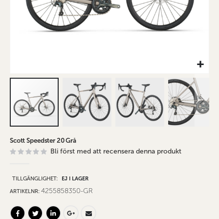
Hoppa
Scott Speedster 20 Grå
till
Bli först med att recensera denna produkt
början
av
bildgalleriet
TILLGÄNGLIGHET:
EJ I LAGER
4255858350-GR
ARTIKELNR