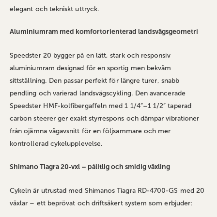
elegant och tekniskt uttryck.
Aluminiumram med komfortorienterad landsvägsgeometri
Speedster 20 bygger på en lätt, stark och responsiv
aluminiumram designad för en sportig men bekväm
sittställning. Den passar perfekt för längre turer, snabb
pendling och varierad landsvägscykling. Den avancerade
Speedster HMF‑kolfibergaffeln med 1 1/4”–1 1/2” taperad
carbon steerer ger exakt styrrespons och dämpar vibrationer
från ojämna vägavsnitt för en följsammare och mer
kontrollerad cykelupplevelse.
Shimano Tiagra 20‑vxl – pålitlig och smidig växling
Cykeln är utrustad med Shimanos Tiagra RD‑4700‑GS med 20
växlar – ett beprövat och driftsäkert system som erbjuder: