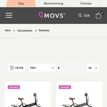
Köp
Abonnemang
Förmån
arti
0
Sök
Cart
Hem
Rawbike
Varumärken
Sätt
FILTER
fallande
sortering